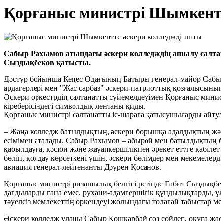
Қорғаныс министрі Шымкентт
Сабыр Рахымов атындағы әскери колледждің ашылу салтан
Сыздықбеков қатысты.
Дәстүр бойынша Кеңес Одағының Батыры генерал-майор Сабыр 
ардагерлері мен "Жас сарбаз" әскери-патриоттық қозғалысының
Әскери оркестрдің салтанатты сүйемелдеуімен Қорғаныс мини
кіреберісіндегі символдық лентаны қиды.
Қорғаныс министрі салтанатты іс-шараға қатысушыларды айту
– Жаңа колледж батылдықтың, әскери борышқа адалдықтың жән
есімімен аталады. Сабыр Рахымов – абырой мен батылдықтың би
қабылдауға, кәсіби және жауапкершілікпен әрекет етуге қабіле
бөліп, қолдау көрсеткені үшін, әскери бөлімдер мен мекемелерд
авиация генерал-лейтенанты Дәурен Қосанов.
Қорғаныс министрі ризашылық белгісі ретінде Ғабит Сыздықбе
дағдыларды ғана емес, рухани-адамгершілік құндылықтарды, ұл
тәуелсіз мемлекеттің өркендеуі жолындағы толағай табыстар мен
Әскери колледж ұланы Сабыр Қошқарбай сөз сөйлеп, оқуға жаса