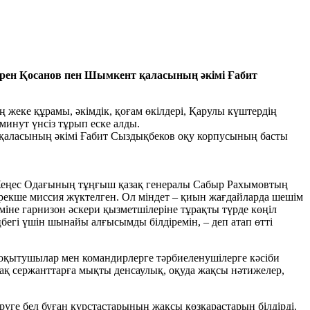
рен Қосанов пен Шымкент қаласының әкімі Ғабит
еке құрамы, әкімдік, қоғам өкілдері, Қарулы күштердің
минут үнсіз тұрып еске алды.
 қаласының әкімі Ғабит Сыздықбеков оқу корпусының басты
 Кеңес Одағының тұңғыш қазақ генералы Сабыр Рахымовтың
ерекше миссия жүктелген. Ол міндет – қиын жағдайларда шешім
міне гарнизон әскери қызметшілеріне тұрақты түрде көңіл
ңбегі үшін шынайы алғысымды білдіремін, – деп атап өтті
 оқытушылар мен командирлерге тәрбиеленушілерге кәсіби
шақ сержанттарға мықты денсаулық, оқуда жақсы нәтижелер,
уге бел буған курстастарының жақсы көзқарастарын білдірді.