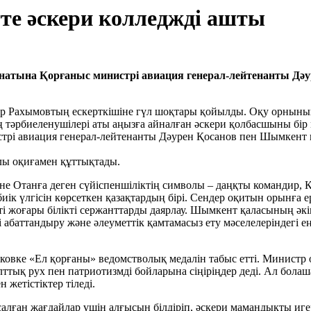
е әскери колледжді ашты
атына Қорғаныс министрі авиация генерал-лейтенанты Дәу
Рахымовтың ескерткішіне гүл шоқтары қойылды. Оқу орнының ж
 тәрбиеленушілері аты аңызға айналған әскери қолбасшыны бір 
стрі авиация генерал-лейтенанты Дәурен Қосанов пен Шымкент
лы оқиғамен құттықтады.
е Отанға деген сүйіспеншіліктің символы – даңқты командир,
ік үлгісін көрсеткен қазақтардың бірі. Сендер оқитын орынға 
тті жоғары білікті сержанттарды даярлау. Шымкент қаласының әкі
і абаттандыру және әлеуметтік қамтамасыз ету мәселелеріндегі е
ковке «Ел қорғаны» ведомстволық медалін табыс етті. Министр
ттық рух пен патриотизмді бойларына сіңіріңдер деді. Ал бола
 жетістіктер тіледі.
лған жағдайлар үшін алғысын білдіріп, әскери мамандықты игер