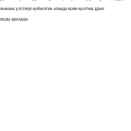
иканың үлгілері қойылған алаңда қоян-қолтық ұрыс
ионды аралады.