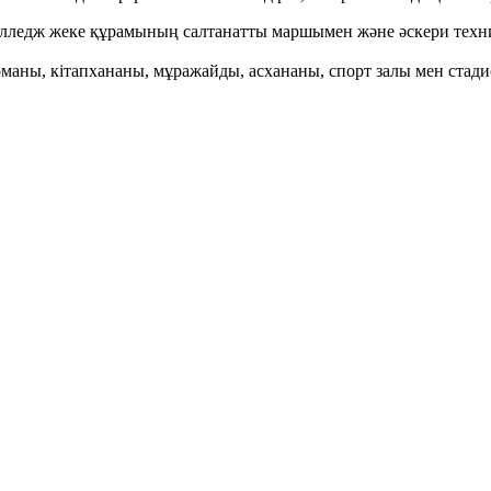
 колледж жеке құрамының салтанатты маршымен және әскери техн
рманы, кітапхананы, мұражайды, асхананы, спорт залы мен стад