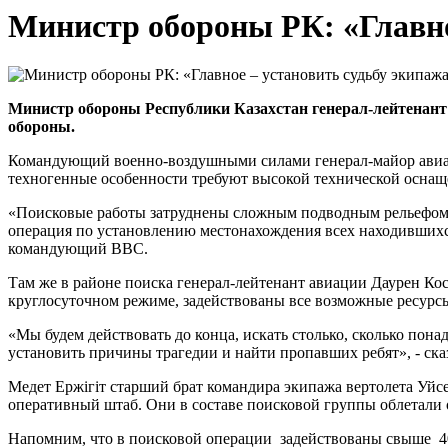
Министр обороны РК: «Главно
Министр обороны Республики Казахстан генерал-лейтенант 
обороны.
Командующий военно-воздушными силами генерал-майор авиаци
техногенные особенности требуют высокой технической оснащ
«Поисковые работы затруднены сложным подводным рельефом 
операция по установлению местонахождения всех находившихс
командующий ВВС.
Там же в районе поиска генерал-лейтенант авиации Даурен Ко
круглосуточном режиме, задействованы все возможные ресурсы
«Мы будем действовать до конца, искать столько, сколько пон
установить причины трагедии и найти пропавших ребят», - ск
Медет Ержігіт старший брат командира экипажа вертолета Уйсен
оперативный штаб. Они в составе поисковой группы облетали оз
Напомним, что в поисковой операции задействованы свыше 400