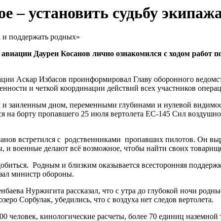
е – установить судьбу экипаж
авиации Даурен Косанов лично ознакомился с ходом работ п
и Аскар Избасов проинформировал Главу оборонного ведомства
енности и четкой координации действий всех участников опера
и заиленным дном, переменными глубинами и нулевой видимость
я на борту пропавшего 25 июля вертолета EC-145 Сил воздушно
санов встретился с родственниками пропавших пилотов. Он выр
, и военные делают всё возможное, чтобы найти своих товарищ
адобиться. Родным и близким оказывается всесторонняя поддержк
азал министр обороны.
баева Нуржигита рассказал, что с утра до глубокой ночи родные
еро Сорбулак, убедились, что с воздуха нет следов вертолета.
 человек, кинологические расчеты, более 70 единиц наземной т