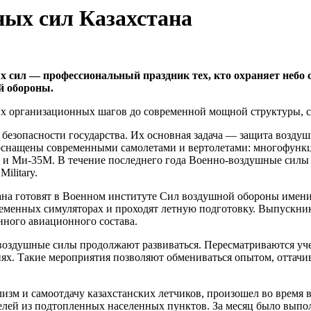
ных сил Казахстана
х сил — профессиональный праздник тех, кто охраняет небо с
й обороны.
вых организационных шагов до современной мощной структуры, с
езопасности государства. Их основная задача — защита воздуш
и оснащены современными самолетами и вертолетами: многофун
Ш и Ми-35М. В течение последнего года Военно-воздушные си
ilitary.
а готовят в Военном институте Сил воздушной обороны имени 
ременных симуляторах и проходят летную подготовку. Выпускни
нного авиационного состава.
воздушные силы продолжают развиваться. Пересматриваются уч
ях. Такие мероприятия позволяют обмениваться опытом, оттачи
зм и самоотдачу казахстанских летчиков, произошел во время в
лей из подтопленных населенных пунктов. За месяц было выполн