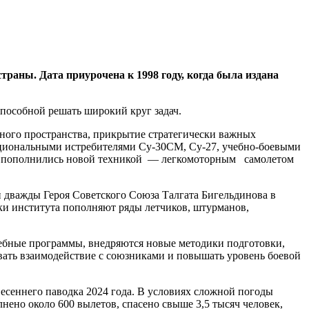
траны. Дата приурочена к 1998 году, когда была издана
пособной решать широкий круг задач.
ного пространства, прикрытие стратегически важных
кциональными истребителями Су-30СМ, Су-27, учебно-боевыми
лы пополнились новой техникой — легкомоторным самолетом
дважды Героя Советского Союза Талгата Бигельдинова в
ки института пополняют ряды летчиков, штурманов,
ебные программы, внедряются новые методики подготовки,
вать взаимодействие с союзниками и повышать уровень боевой
есеннего паводка 2024 года. В условиях сложной погоды
ено около 600 вылетов, спасено свыше 3,5 тысяч человек,