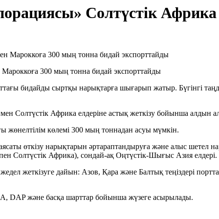
рпорациясы» Солтүстік Африка
н Мароккоға 300 мың тонна бидай экспорттайды
аттағы бидайды сыртқы нарықтарға шығарып жатыр. Бүгінгі таң
н Солтүстік Африка елдеріне астық жеткізу бойынша алдын ала 
ы жөнелтілім көлемі 300 мың тоннадан асуы мүмкін.
аясаты өткізу нарықтарын әртараптандыруға және алыс шетел н
ен Солтүстік Африка), сондай-ақ Оңтүстік-Шығыс Азия елдері.
едел жеткізуге дайын: Азов, Қара және Балтық теңіздері портт
CA, DAP және басқа шарттар бойынша жүзеге асырылады.