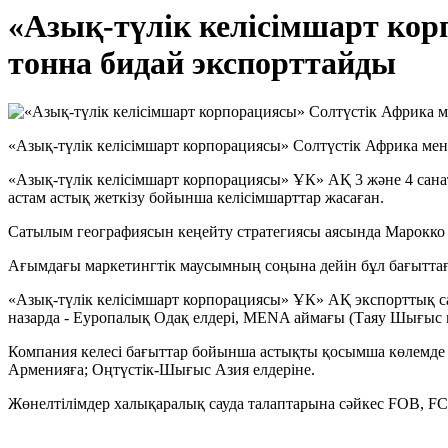
«Азық-түлік келісімшарт ко
тонна бидай экспорттайды
«Азық-түлік келісімшарт корпорациясы» Солтүстік Африка ме
«Азық-түлік келісімшарт корпорациясы» ҰК» АҚ 3 және 4 сан
астам астық жеткізу бойынша келісімшарттар жасаған.
Сатылым географиясын кеңейту стратегиясы аясында Марокко ме
Ағымдағы маркетингтік маусымның соңына дейін бұл бағыттағ
«Азық-түлік келісімшарт корпорациясы» ҰК» АҚ экспорттық с
назарда - Еуропалық Одақ елдері, MENA аймағы (Таяу Шығыс п
Компания келесі бағыттар бойынша астықты қосымша көлемде ж
Арменияға; Оңтүстік-Шығыс Азия елдеріне.
Жөнелтілімдер халықаралық сауда талаптарына сәйкес FOB, F