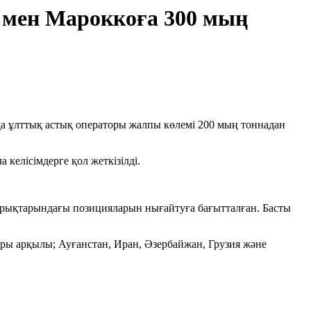
 мен Мароккоға 300 мың
да ұлттық астық операторы жалпы көлемі 200 мың тоннадан
келісімдерге қол жеткізілді.
арықтарындағы позицияларын нығайтуға бағытталған. Басты
ары арқылы; Ауғанстан, Иран, Әзербайжан, Грузия және