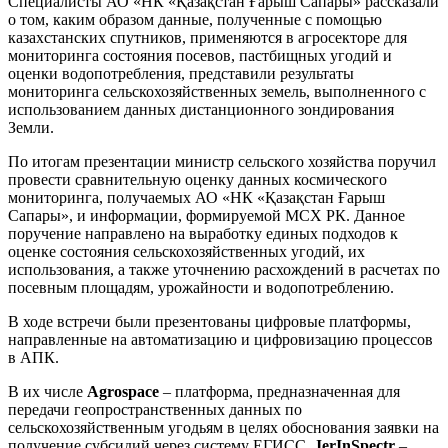
Специалисты АО «НК «Қазақстан Ғарыш Сапары» рассказали
о том, каким образом данные, полученные с помощью
казахстанских спутников, применяются в агросекторе для
мониторинга состояния посевов, пастбищных угодий и
оценки водопотребления, представили результаты
мониторинга сельскохозяйственных земель, выполненного с
использованием данных дистанционного зондирования
Земли.
По итогам презентации министр сельского хозяйства поручил
провести сравнительную оценку данных космического
мониторинга, получаемых АО «НК «Қазақстан Ғарыш
Сапары», и информации, формируемой МСХ РК. Данное
поручение направлено на выработку единых подходов к
оценке состояния сельскохозяйственных угодий, их
использования, а также уточнению расхождений в расчетах по
посевным площадям, урожайности и водопотреблению.
В ходе встречи были презентованы цифровые платформы,
направленные на автоматизацию и цифровизацию процессов
в АПК.
В их числе
Agrospace
– платформа, предназначенная для
передачи геопространственных данных по
сельскохозяйственным угодьям в целях обоснования заявки на
получение субсидий через систему ЕГИСС,
JerInSpectr
–