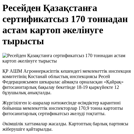
Ресейден Қазақстанға
сертификатсыз 170 тоннадан
астам картоп әкелінуге
тырысты
ҚР АШМ Агроөнеркәсіптік кешендегі мемлекеттік инспекция
комитетінің Костанай облыстық инспекциясы Ресей
Федерациясымен шекаралас аймақта орналасқан «Қайрақ»
фитосанитарлық бақылау бекетінде 18-19 қыркүйекте 12
бұзушылық анықталды.
Жүргізілген іс-шаралар нәтижесінде өсімдіктер карантині
бойынша мемлекеттік инспекторлар 170,9 тонна картопты
фитосанитарлық сертификатсыз әкелуді тоқтатты.
Әкімшілік хаттамалар жасалды. Картоптың барлық партиясы
жіберушіге қайтарылды.