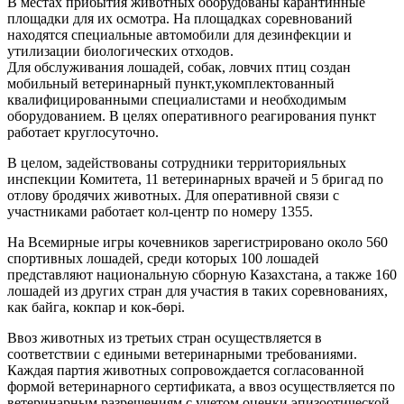
В местах прибытия животных оборудованы карантинные
площадки для их осмотра. На площадках соревнований
находятся специальные автомобили для дезинфекции и
утилизации биологических отходов.
Для обслуживания лошадей, собак, ловчих птиц создан
мобильный ветеринарный пункт,укомплектованный
квалифицированными специалистами и необходимым
оборудованием. В целях оперативного реагирования пункт
работает круглосуточно.
В целом, задействованы сотрудники территорияльных
инспекции Комитета, 11 ветеринарных врачей и 5 бригад по
отлову бродячих животных. Для оперативной связи с
участниками работает кол-центр по номеру 1355.
На Всемирные игры кочевников зарегистрировано около 560
спортивных лошадей, среди которых 100 лошадей
представляют национальную сборную Казахстана, а также 160
лошадей из других стран для участия в таких соревнованиях,
как байга, кокпар и кок-бөрі.
Ввоз животных из третьих стран осуществляется в
соответствии с едиными ветеринарными требованиями.
Каждая партия животных сопровождается согласованной
формой ветеринарного сертификата, а ввоз осуществляется по
ветеринарным разрешениям с учетом оценки эпизоотической