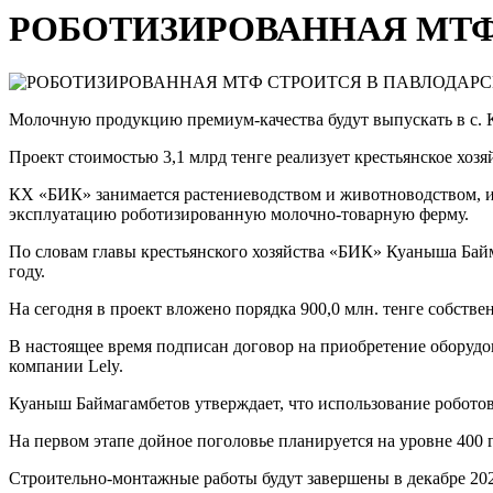
РОБОТИЗИРОВАННАЯ МТФ
Молочную продукцию премиум-качества будут выпускать в с. 
Проект стоимостью 3,1 млрд тенге реализует крестьянское хоз
КХ «БИК» занимается растениеводством и животноводством, им
эксплуатацию роботизированную молочно-товарную ферму.
По словам главы крестьянского хозяйства «БИК» Куаныша Байм
году.
На сегодня в проект вложено порядка 900,0 млн. тенге собств
В настоящее время подписан договор на приобретение оборудов
компании Lely.
Куаныш Баймагамбетов утверждает, что использование роботов-
На первом этапе дойное поголовье планируется на уровне 40
Строительно-монтажные работы будут завершены в декабре 202