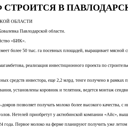
 СТРОИТСЯ В ПАВЛОДАРС
Ковалевка Павлодарской области.
яйство «БИК».
еет более 50 тыс. га посевных площадей, выращивает мясной ск
агамбетова, реализация инвестиционного проекта по строительс
енных средств инвестора, еще 2,2 млрд. тенге получено в рамк
ания, установлены коровник и телятник, ведется монтаж сендви
дояров позволяет получать молоко более высокого качества, с 
0 голов. Нетелей приобретут у актюбинской компании «Айс», вы
4 года. Первое молоко на ферме планируют получить уже летом 