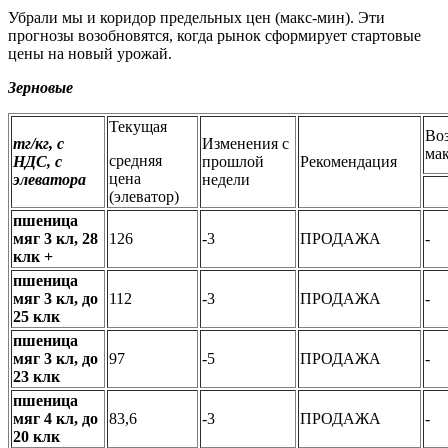
Убрали мы и коридор предельных цен (макс-мин). Эти
прогнозы возобновятся, когда рынок сформирует стартовые
цены на новый урожай.
Зерновые
Текущая
Во
тг/кг, с
Изменения с
ма
средняя
НДС, с
прошлой
Рекомендация
цена
элеватора
недели
(элеватор)
пшеница
мяг 3 кл, 28
126
-3
ПРОДАЖА
-
клк +
пшеница
мяг 3 кл, до
112
-3
ПРОДАЖА
-
25 клк
пшеница
мяг 3 кл, до
97
-5
ПРОДАЖА
-
23 клк
пшеница
мяг 4 кл, до
83,6
-3
ПРОДАЖА
-
20 клк