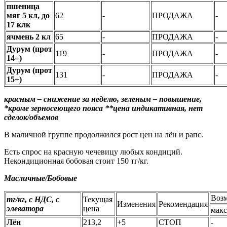
пшеница
мяг 5 кл, до
62
-
ПРОДАЖА
-
17 клк
ячмень 2 кл
65
-
ПРОДАЖА
-
Дурум (прот
119
-
ПРОДАЖА
-
14+)
Дурум (прот
131
-
ПРОДАЖА
-
15+)
красным – снижение за неделю, зеленым – повышение,
*кроме зерносеющего пояса **цена индикативная, нет
сделок/объемов
В маличной группе продолжился рост цен на лён и рапс.
Есть спрос на красную чечевицу любых кондиций.
Некондиционная бобовая стоит 150 тг/кг.
Масличные/Бобовые
Воз
тг/кг, с НДС, с
Текущая
Изменения
Рекомендация
элеватора
цена
макс
Лён
213,2
+5
СТОП
-