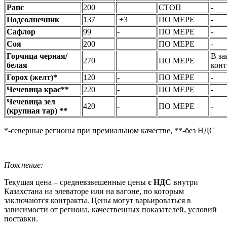
Рапс
200
СТОП
-
Подсолнечник
137
+3
ПО МЕРЕ
-
Сафлор
99
-
ПО МЕРЕ
-
Соя
200
ПО МЕРЕ
-
Горчица черная/
В за
270
ПО МЕРЕ
белая
конт
Горох (желт)*
120
-
ПО МЕРЕ
-
Чечевица крас**
220
-
ПО МЕРЕ
-
Чечевица зел
420
-
ПО МЕРЕ
-
(крупная тар) **
*-северные регионы при премиальном качестве, **-без НДС
Пояснение:
Текущая цена – средневзвешенные цены
с НДС
внутри
Казахстана на элеваторе или на вагоне, по которым
заключаются контракты. Цены могут варьироваться в
зависимости от региона, качественных показателей, условий
поставки.