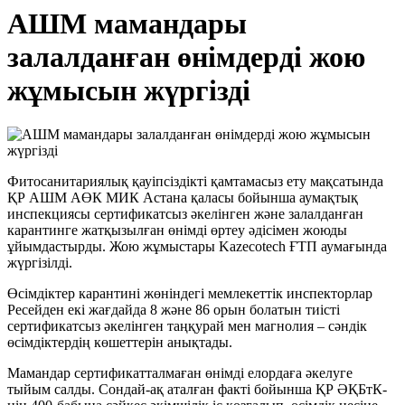
АШМ мамандары
залалданған өнімдерді жою
жұмысын жүргізді
Фитосанитариялық қауіпсіздікті қамтамасыз ету мақсатында
ҚР АШМ АӨК МИК Астана қаласы бойынша аумақтық
инспекциясы сертификатсыз әкелінген және залалданған
карантинге жатқызылған өнімді өртеу әдісімен жоюды
ұйымдастырды. Жою жұмыстары Kazecotech ҒТП аумағында
жүргізілді.
Өсімдіктер карантині жөніндегі мемлекеттік инспекторлар
Ресейден екі жағдайда 8 және 86 орын болатын тиісті
сертификатсыз әкелінген таңқурай мен магнолия – сәндік
өсімдіктердің көшеттерін анықтады.
Мамандар сертификатталмаған өнімді елордаға әкелуге
тыйым салды. Сондай-ақ аталған факті бойынша ҚР ӘҚБтК-