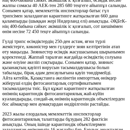
нің 400-бабына сәйкес әкімшілік іс қозғалып, өсімдік иесіне
жалпы сомасы 40 АЕК-тен 285 680 теңгеге айыппұл салынды.
Сонымен қатар, мемлекеттік инспекторлар батыс гүл
трипсімен залалданған карантинге жатқызылған 660 дана
қалампырды (шыққан жері Нидерланд елі) анықтады. ӘҚБтК-
нің 400-бабына сәйкес әкімшілік іс қозғалып, сот шешімімен
өнім иесіне 72 450 теңге айыппұл салынды.
Гүлді трипс өсімдіктердің 250-ден астам, яғни түрлі
жемістерге, көкөністер мен гүлдерге зиян келтіретінін атап
өту маңызды. Зиянкестер өсімдік жасушасының шырынымен
қоректенеді. Жаппай таралған жағдайда өсімдіктің солуына
және өлуіне әкеліп соқтырады. Сонымен қатар, зиянкес
қызанақтың қауіпті вирусын тасымалдаушысы болып
табылады, бірақ адам денсаулығына қауіп төндірмейді.
Айта кетейік, Қазақстанға әкелінетін импорттық өнімдер
жіберуші елдің фитосанитарлық сертификатымен
тасымалдануы тиіс. Бұл құжат карантинге жатқызылған
өнімнің карантиндік фитосанитариялық жай-күйін
куәландырады, сондай-ақ өнімнің карантиндік объектілерден
бос аймақтар мен аумақтардан өндірілгенін растайды.
2023 жылы елордалық мемлекеттік инспекторлар
фитосанитариялық талаптарды бұзудың 282 фактісін
анықтады. Оның ішінде карантиндік объектілермен
залалданған өнімдердің 16 жағдайы бар. Барлық анықталған