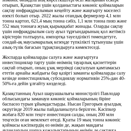
отырып, Қазақстан үшін қолданыстағы көкөніс қоймаларын
сақтау инфрақұрылымын кеңейту және жаңғырту мәселесі
өзекті болып отыр. 2022 жылы отандық фермерлер 4,1 млн
тонна картоп, 621,4 мың тонна сәбіз, 1,1 млн тонна пияз және
552 мың тоннаға жуық қырыққабат жинады. Оларды сақтау
үшін инфрақұрылым салу ауыл тұрғындарының қол жетімсіз
кірістерін толтыруға, импортқа тәуелділікті төмендетуге,
сондай-ақ маусымаралық кезеңде түпкілікті тұтынушы үшін
азық-түлік бағасын тұрақтандыруға көмектеседі.
Жоспарда қоймаларды салуға және жаңғыртуға
инвестициялар тарту үшін өнімнің тауарлық қасиеттерін
сақтай отырып, оның ұзақ мерзімді сақталуын қамтамасыз
ететін арнайы жабдығы бар қазіргі заманғы қоймаларды салу
кезінде инвестициялық субсидиялау нормативін 25%-дан 40-
50%-ға дейін ұлғайту көзделеді.
Қазақстанның Ауыл шаруашылығы министрлігі Павлодар
облысындағы заманауи көкөніс қоймаларының біріне
баспасөз турын ұйымдастырды. Нысан Григорьев ауылдық
округінде 2019 жылы пайдаланылуға берілген. Кәсіпкер
жобаға 820 млн теңге инвестиция салды, оның 200 млн
теңгесін оған мемлекет өтеді. Қуаты 19 мың тонна көкөніс
қоймасы кәсіпкердің өз өнімін де, жақын маңдағы
аудандардың шаруа қожалықтарының өнімін де сақтауға