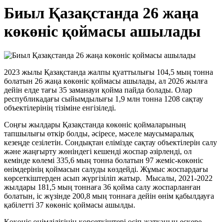
Биыл Қазақстанда 26 жаңа
көкөніс қоймасы ашылады
2023 жылы Қазақстанда жалпы қуаттылығы 104,5 мың тонна
болатын 26 жаңа көкөніс қоймасы ашылады, ал 2026 жылға
дейін елде тағы 35 заманауи қойма пайда болады. Олар
республикадағы сыйымдылығы 1,9 млн тонна 1208 сақтау
объектілерінің тізіміне енгізіледі.
Соңғы жылдары Қазақстанда көкөніс қоймаларының
тапшылығы өткір болды, әсіресе, мәселе маусымаралық
кезеңде сезілетін. Сондықтан елімізде сақтау объектілерін салу
және жаңғырту жөніндегі кешенді жоспар әзірленді, ол
кемінде көлемі 335,6 мың тонна болатын 97 жеміс-көкөніс
өнімдерінің қоймасын салуды көздейді. Жұмыс жоспардағы
көрсеткіштерден асып жүргізіліп жатыр. Мысалы, 2021-2022
жылдары 181,5 мың тоннаға 36 қойма салу жоспарланған
болатын, іс жүзінде 200,8 мың тоннаға дейін өнім қабылдауға
қабілетті 37 көкөніс қоймасы ашылды.
Көкөніс өнімділігінің көрсеткіштері өсіп жатқанын ескере