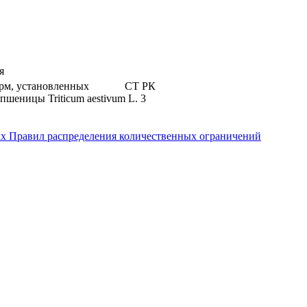
я
норм, установленных СТ РК
пшеницы Triticum aestivum L. 3
ах Правил распределения количественных ограничений