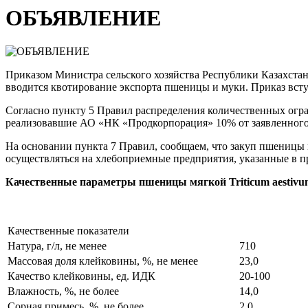
ОБЪЯВЛЕНИЕ
Приказом Министра сельского хозяйства Республики Казахстан
вводится квотирование экспорта пшеницы и муки. Приказ вступа
Согласно пункту 5 Правил распределения количественных огр
реализовавшие АО «НК «Продкорпорация» 10% от заявленного 
На основании пункта 7 Правил, сообщаем, что закуп пшеницы 
осуществляться на хлебоприемные предприятия, указанные в п
Качественные параметры пшеницы мягкой Triticum aestivum
Качественные показатели
Натура, г/л, не менее
710
Массовая доля клейковины, %, не менее
23,0
Качество клейковины, ед. ИДК
20-100
Влажность, %, не более
14,0
Сорная примесь, %, не более
2,0