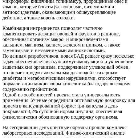
микрофлоры кишечника топинамбур, пророщенные овес и
ячмень, которые богаты β-глюканами, витаминами и
антиоксидантами, оказывающими общеукрепляющее
действие, а также корень солодки.
Комбинация ингредиентов позволяет частично
компенсировать дефицит овощей и фруктов в рационе,
обеспечивая организм макро- и микроэлементами —
кальцием, магнием, калием, железом и цинком, а также
заменимыми и незаменимыми аминокислотами.
По данным разработчиков, новая БАД решает сразу несколько
задач: обеспечивает мягкую иммуномодуляцию и укрепление
защитных сил организма, поддерживает углеводный обмен,
что делает продукт актуальным для людей с сахарным
диабетом и метаболическими нарушениями, способствует
нормализации микрофлоры кишечника благодаря высокому
содержанию пребиотиков.
Одной из особенностей проекта стала универсальность
применения. Ученые определили оптимальную дозировку для
приема в капсулированной форме: три капсулы в день
покрывают 3,2% суточной нормы инулина, обеспечивая
физиологически обоснованную поддержку организма.
На сегодняшний день опытные образцы прошли комплекс
лабораторных исследований. Физико-химический анализ