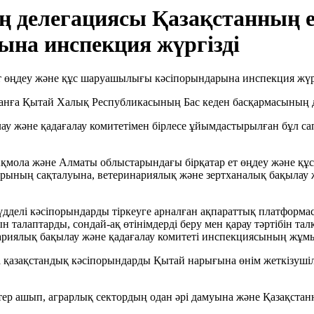
 делегациясы Қазақстанның ет
на инспекция жүргізді
нға Қытай Халық Республикасының Бас кеден басқармасының д
 және қадағалау комитетімен бірлесе ұйымдастырылған бұл са
қмола және Алматы облыстарындағы бірқатар ет өңдеу және құс
тарының сақталуына, ветеринариялық және зертханалық бақылау ж
дделі кәсіпорындарды тіркеуге арналған ақпараттық платформ
 талаптарды, сондай-ақ өтінімдерді беру мен қарау тәртібін т
ариялық бақылау және қадағалау комитеті инспекциясының жұм
зақстандық кәсіпорындарды Қытай нарығына өнім жеткізушілерд
ер ашып, аграрлық сектордың одан әрі дамуына және Қазақстанны