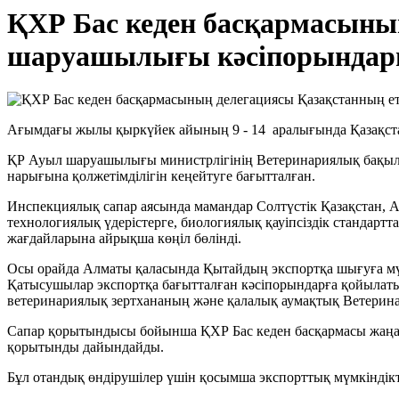
ҚХР Бас кеден басқармасының
шаруашылығы кәсіпорындары
Ағымдағы жылы қыркүйек айының 9 - 14 аралығында Қазақста
ҚР Ауыл шаруашылығы министрлігінің Ветеринариялық бақылау
нарығына қолжетімділігін кеңейтуге бағытталған.
Инспекциялық сапар аясында мамандар Солтүстік Қазақстан, А
технологиялық үдерістерге, биологиялық қауіпсіздік стандарт
жағдайларына айрықша көңіл бөлінді.
Осы орайда Алматы қаласында Қытайдың экспортқа шығуға мү
Қатысушылар экспортқа бағытталған кәсіпорындарға қойылатын
ветеринариялық зертхананың және қалалық аумақтық Ветерин
Сапар қорытындысы бойынша ҚХР Бас кеден басқармасы жаңа қа
қорытынды дайындайды.
Бұл отандық өндірушілер үшін қосымша экспорттық мүмкіндікт