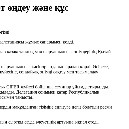
 өңдеу және құс
елегациясы жұмыс сапарымен келді.
пар қазақстандық мал шаруашылығы өнімдерінің Қытай
 шаруашылығы кәсіпорындарын аралап көрді. Әсіресе,
үйесіне, сондай-ақ өнімді сақтау мен тасымалдау
асы- CIFER жүйесі бойынша семинар ұйымдастырылды.
алқылады. Делегация сонымен қатар Республикалық
ысымен танысты.
ің мақұлданған тізіміне енгізуге негіз болатын ресми
ң сыртқы сауда әлеуетінің артуына ықпал етеді.