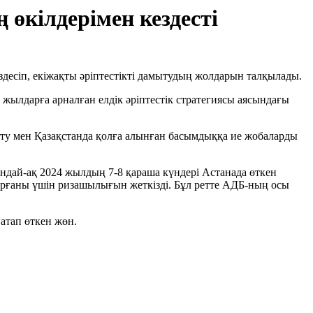
 өкілдерімен кездесті
есіп, екіжақты әріптестікті дамытудың жолдарын талқылады.
жылдарға арналған елдік әріптестік стратегиясы аясындағы
сету мен Қазақстанда қолға алынған басымдыққа ие жобаларды
ндай-ақ 2024 жылдың 7-8 қараша күндері Астанада өткен
рғаны үшін ризашылығын жеткізді. Бұл ретте АДБ-ның осы
атап өткен жөн.