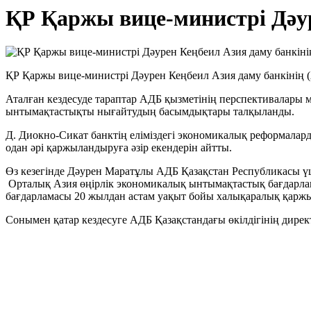
ҚР Қаржы вице-министрі Дәуре
ҚР Қаржы вице-министрі Дәурен Кеңбеил Азия даму банкінің 
Аталған кездесуде тараптар АДБ қызметінің перспективалары 
ынтымақтастықты нығайтудың басымдықтары талқыланды.
Д. Диокно-Сикат банктің еліміздегі экономикалық реформалард
одан әрі қаржыландыруға әзір екендерін айтты.
Өз кезегінде Дәурен Маратұлы АДБ Қазақстан Республикасы үш
Орталық Азия өңірлік экономикалық ынтымақтастық бағдарла
бағдарламасы 20 жылдан астам уақыт бойы халықаралық қаржы ұ
Сонымен қатар кездесуге АДБ Қазақстандағы өкілдігінің дирек