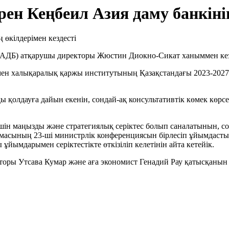
н Кеңбеил Азия даму банкінің
(АДБ) атқарушы директоры Жюстин Диокно-Сикат ханыммен кезд
мен халықаралық қаржы институтының Қазақстандағы 2023-2027 
ы қолдауға дайын екенін, сондай-ақ консультативтік көмек көр
ін маңызды және стратегиялық серіктес болып саналатынын, со
масының 23-ші министрлік конференциясын бірлесіп ұйымдасты
йымдарымен серіктестікте өткізіліп келетінін айта кетейік.
торы Утсава Кумар және аға экономист Генадий Рау қатысқанын 