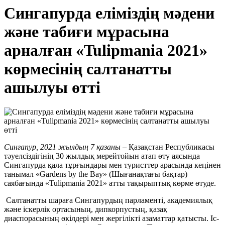
Сингапурда еліміздің мәдени
және табиғи мұрасына
арналған «Tulipmania 2021»
көрмесінің салтанатты
ашылуы өтті
Сингапур, 2021 жылдың 7 қазаны
– Қазақстан Республикасы
тәуелсіздігінің 30 жылдық мерейтойын атап өту аясында
Сингапурда қала тұрғындары мен туристтер арасында кеңінен
танымал «Gardens by the Bay» (Шығанақтағы бақтар)
саябағында «Tulipmania 2021» атты тақырыптық көрме өтуде.
Салтанатты шараға Сингапурдың парламенті, академиялық
және іскерлік ортасының, дипкорпустың, қазақ
диаспорасының өкілдері мен жергілікті азаматтар қатысты. Іс-