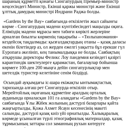
шараның құрметті қонағы Сингапурдың Премьер-министр
кеңсесіндегі Министр, Екінші қаржы министрі және Екінші
ұлттық дамудың министрі Индрани Раджа болды.
«Gardens by the Bay» саябағында өткізілетін жыл сайынғы
көрме - Сингапурдың мәдени күнтізбесіндегі маңызды оқиға.
Еліміздің мәдени мұрасы мен табиғи көрікті жерлеріне
арналған биылғы көрменің тақырыбы – «Тюльпаномания»
кездейсоқ таңдалмады: қызғалдақтардың отаны – қазақ даласы
екенін білетіндер аз, ол жерден ежелгі уақытта бұл ерекше гүл
Еуропаға әкелініп, кең танымалдыққа ие болды. Саябақтың
атқарушы директоры Феликс Лоу пандемия кезіндегі қазіргі
карантиндік шектеулерге қарамастан, бағалаулар бойынша
көрмеге 100-ден 200 мыңға дейін сингапурлықтар мен
шетелдік туристер келетініне сенім білдірді.
Осындай ауқымдағы іс-шара екіжақты ынтымақтастық
тарихында алғаш рет Сингапурда өткізіліп отыр.
Мерейтойлық оқиғаның құрметіне аралдың орталық
ауданында орналасқан 101 га алаңдағы «Gardens by the Bay»
саябағында Ұлы Жібек жолының дәстүрлі базарлары қайта
жаңғыртылды, Қожа Ахмет Ясауи кесенесінің макеті
салынды, дәстүрлі қазақ киіз үйі орнатылды. Халықаралық
көрмеде ұсынылған түрлі этнографиялық материалдар, қазақ
тұрмысының заттары сол заманның рухын көтеруге