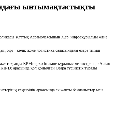
сындағы ынтымақтастықты
публикасы Ұлттық Ассамблеясының Жер, инфрақұрылым және
 бірі – көлік және логистика саласындағы өзара тиімді
желтоқсанда ҚР Өнеркәсіп және құрылыс министрлігі, «Alatau
KIND) арасында қол қойылған Өзара түсіністік туралы
 рейстерінің кеңеюінің арқасында екіжақты байланыстар мен