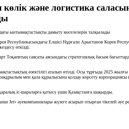
ея көлік және логистика сала
ды
рея Республикасындағы Елшісі Нұрғали Арыстанов Корея Рес
ездесу өткізді.
т Тоқаевтың саясаты аясындағы стратегиялық басым бағыттардың
тастықтың өзектілігі аталып өтілді. Осы тұрғыда 2025 жылғы 
фрақұрылым мен қала құрылысына қолдау көрсету корпорациясы (
қаралық іс-шараларға қатысу үшін Қазақстанға шақырды.
«Eastar Jet» әуекомпаниялары жүзеге асырып отырған тікелей әуе