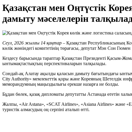
Қазақстан мен Оңтүстік Кор
дамыту мәселелерін талқыла
Сеул, 2026 жылғы 14 қаңтар
– Қазақстан Республикасының Ко
көлік жөніндегі комитетінің төрағасы, депутат Мэн Сон Гюмен к
Кездесу барысында тараптар Қазақстан Президенті Қасым-Жомар
ынтымақтастықтың перспективаларын талқылады.
Сондай-ақ Алатау ақылды қаласын дамыту бағытындағы ынтымақ
City Authority» мемлекеттік қоры және Кореяның Шетелдік ин
меморандумның маңыздылығы ерекше назарға ие болды.
Бұдан бөлек, қазақ дипломаты депутатты Астанада өтетін халы
Жалпы, «Air Astana», «SCAT Airlines», «Asiana Airlines» және 
туристік алмасудың оң серпіні аталып өтті.