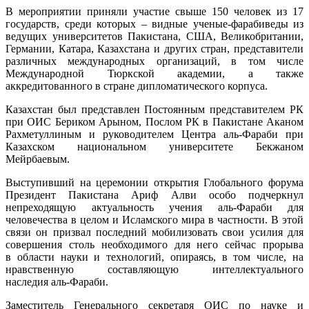
В мероприятии приняли участие свыше 150 человек из 17
государств, среди которых – видные ученые-фарабиведы из
ведущих университетов Пакистана, США, Великобритании,
Германии, Катара, Казахстана и других стран, представители
различных международных организаций, в том числе
Международной Тюркской академии, а также
аккредитованного в стране дипломатического корпуса.
Казахстан был представлен Постоянным представителем РК
при ОИС Бериком Арыном, Послом РК в Пакистане Аканом
Рахметуллиным и руководителем Центра аль-Фараби при
Казахском национальном университете Бекжаном
Мейрбаевым.
Выступивший на церемонии открытия Глобального форума
Президент Пакистана Ариф Алви особо подчеркнул
непреходящую актуальность учения аль-Фараби для
человечества в целом и Исламского мира в частности. В этой
связи он призвал последний мобилизовать свои усилия для
совершения столь необходимого для него сейчас прорыва
в области науки и технологий, опираясь, в том числе, на
нравственную составляющую интеллектуального
наследия аль-Фараби.
Заместитель Генерального секретаря ОИС по науке и