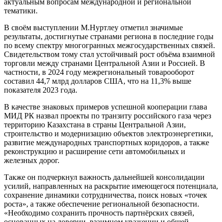
актуальным вопросам международной и региональной
тематики.
В своём выступлении М.Нуртлеу отметил значимые
результаты, достигнутые странами региона в последние годы
по всему спектру многогранных межгосударственных связей.
Свидетельством тому стал устойчивый рост объёма взаимной
торговли между странами Центральной Азии и Россией. В
частности, в 2024 году межрегиональный товарооборот
составил 44,7 млрд долларов США, что на 11,3% выше
показателя 2023 года.
В качестве знаковых примеров успешной кооперации глава
МИД РК назвал проекты по транзиту российского газа через
территорию Казахстана в страны Центральной Азии,
строительство и модернизацию объектов электроэнергетики,
развитие международных транспортных коридоров, а также
реконструкцию и расширение сети автомобильных и
железных дорог.
Также он подчеркнул важность дальнейшей консолидации
усилий, направленных на раскрытие имеющегося потенциала,
сохранение динамики сотрудничества, поиск новых «точек
роста», а также обеспечение региональной безопасности.
«Необходимо сохранить прочность партнёрских связей,
основанных на доверии, взаимном уважении и общей