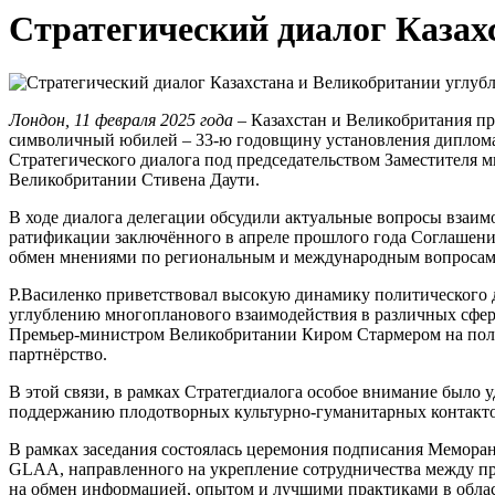
Стратегический диалог Казах
Лондон, 11 февраля 2025 года –
Казахстан и Великобритания пр
символичный юбилей – 33-ю годовщину установления дипломати
Стратегического диалога под председательством Заместителя 
Великобритании Стивена Даути.
В ходе диалога делегации обсудили актуальные вопросы взаимо
ратификации заключённого в апреле прошлого года Соглашения
обмен мнениями по региональным и международным вопросам
Р.Василенко приветствовал высокую динамику политического 
углублению многопланового взаимодействия в различных сфера
Премьер-министром Великобритании Киром Стармером на полях
партнёрство.
В этой связи, в рамках Стратегдиалога особое внимание было
поддержанию плодотворных культурно-гуманитарных контакто
В рамках заседания состоялась церемония подписания Меморан
GLAA, направленного на укрепление сотрудничества между пр
на обмен информацией, опытом и лучшими практиками в облас