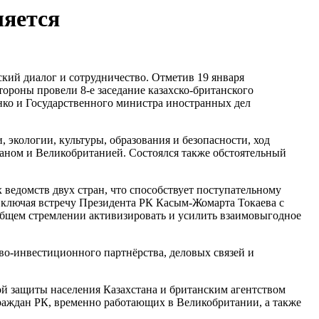
ляется
кий диалог и сотрудничество. Отметив 19 января
роны провели 8-е заседание казахско-британского
нко и Государственного министра иностранных дел
 экологии, культуры, образования и безопасности, ход
таном и Великобританией. Состоялся также обстоятельный
ведомств двух стран, что способствует поступательному
включая встречу Президента РК Касым-Жомарта Токаева с
бщем стремлении активизировать и усилить взаимовыгодное
во-инвестиционного партнёрства, деловых связей и
й защиты населения Казахстана и британским агентством
раждан РК, временно работающих в Великобритании, а также