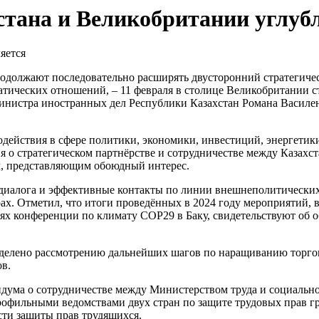
стана и Великобритании углуб
одолжают последовательно расширять двусторонний стратегичес
ческих отношений, – 11 февраля в столице Великобритании сто
министра иностранных дел Республики Казахстан Романа Василе
действия в сфере политики, экономики, инвестиций, энергетики,
 о стратегическом партнёрстве и сотрудничестве между Казахс
, представляющим обоюдный интерес.
диалога и эффективные контакты по линии внешнеполитических 
х. Отметил, что итоги проведённых в 2024 году мероприятий, 
 конференции по климату СОР29 в Баку, свидетельствуют об о
 уделено рассмотрению дальнейших шагов по наращиванию торго
в.
дума о сотрудничестве между Министерством труда и социально
офильными ведомствами двух стран по защите трудовых прав г
ти защиты прав трудящихся.