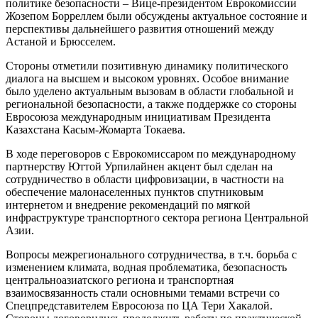
политике безопасности – Вице-президентом Еврокомиссии
Жозепом Борреллем были обсуждены актуальное состояние и
перспективы дальнейшего развития отношений между
Астаной и Брюсселем.
Стороны отметили позитивную динамику политического
диалога на высшем и высоком уровнях. Особое внимание
было уделено актуальным вызовам в области глобальной и
региональной безопасности, а также поддержке со стороны
Евросоюза международным инициативам Президента
Казахстана Касым-Жомарта Токаева.
В ходе переговоров с Еврокомиссаром по международному
партнерству Юттой Урпилайнен акцент был сделан на
сотрудничество в области цифровизации, в частности на
обеспечение малонаселенных пунктов спутниковым
интернетом и внедрение рекомендаций по мягкой
инфраструктуре транспортного сектора региона Центральной
Азии.
Вопросы межрегионального сотрудничества, в т.ч. борьба с
изменением климата, водная проблематика, безопасность
центральноазиатского региона и транспортная
взаимосвязанность стали основными темами встречи со
Спецпредставителем Евросоюза по ЦА Тери Хакалой.