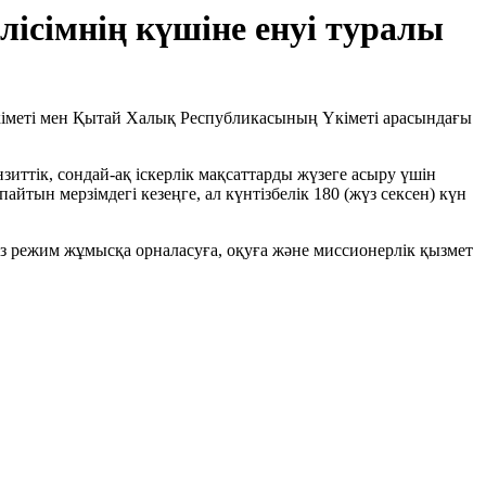
ісімнің күшіне енуі туралы
іметі мен Қытай Халық Республикасының Үкіметі арасындағы
нзиттік, сондай-ақ іскерлік мақсаттарды жүзеге асыру үшін
айтын мерзімдегі кезеңге, ал күнтізбелік 180 (жүз сексен) күн
сыз режим жұмысқа орналасуға, оқуға және миссионерлік қызмет