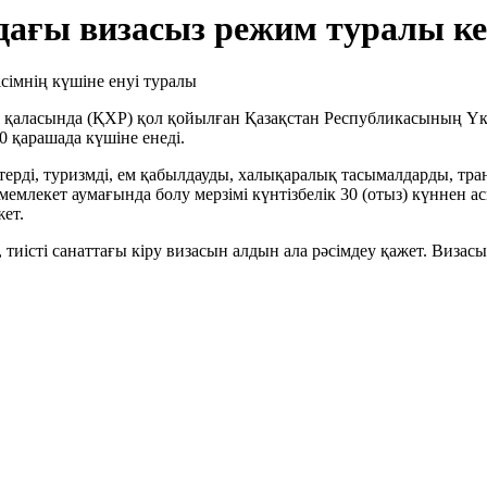
ағы визасыз режим туралы кел
 қаласында (ҚХР) қол қойылған Қазақстан Республикасының Үк
0 қарашада күшіне енеді.
стерді, туризмді, ем қабылдауды, халықаралық тасымалдарды, тра
емлекет аумағында болу мерзімі күнтізбелік 30 (отыз) күннен асп
ет.
, тиісті санаттағы кіру визасын алдын ала рәсімдеу қажет. Виза