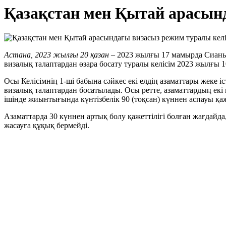
Қазақстан мен Қытай арасынд
Астана, 2023 жылғы 20 қазан
– 2023 жылғы 17 мамырда Сиань
визалық талаптардан өзара босату туралы келісім 2023 жылғы 1
Осы Келісімнің 1-ші бабына сәйкес екі елдің азаматтары жеке і
визалық талаптардан босатылады. Осы ретте, азаматтардың екі м
ішінде жиынтығында күнтізбелік 90 (тоқсан) күннен аспауы қаж
Азаматтарда 30 күннен артық болу қажеттілігі болған жағдайда
жасауға құқық бермейді.