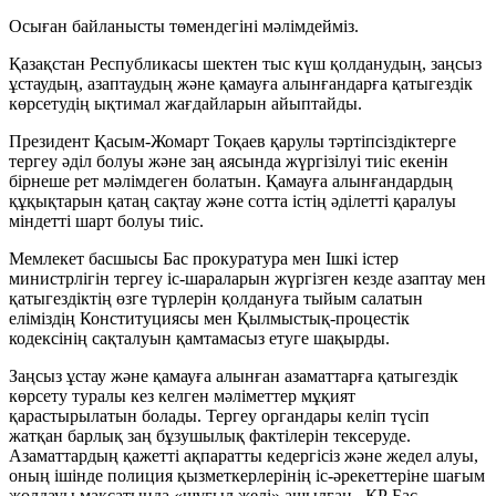
Осыған байланысты төмендегіні мәлімдейміз.
Қазақстан Республикасы шектен тыс күш қолданудың, заңсыз
ұстаудың, азаптаудың және қамауға алынғандарға қатыгездік
көрсетудің ықтимал жағдайларын айыптайды.
Президент Қасым-Жомарт Тоқаев қарулы тәртіпсіздіктерге
тергеу әділ болуы және заң аясында жүргізілуі тиіс екенін
бірнеше рет мәлімдеген болатын. Қамауға алынғандардың
құқықтарын қатаң сақтау және сотта істің әділетті қаралуы
міндетті шарт болуы тиіс.
Мемлекет басшысы Бас прокуратура мен Ішкі істер
министрлігін тергеу іс-шараларын жүргізген кезде азаптау мен
қатыгездіктің өзге түрлерін қолдануға тыйым салатын
еліміздің Конституциясы мен Қылмыстық-процестік
кодексiнің сақталуын қамтамасыз етуге шақырды.
Заңсыз ұстау және қамауға алынған азаматтарға қатыгездік
көрсету туралы кез келген мәліметтер мұқият
қарастырылатын болады. Тергеу органдары келіп түсіп
жатқан барлық заң бұзушылық фактілерін тексеруде.
Азаматтардың қажетті ақпаратты кедергісіз және жедел алуы,
оның ішінде полиция қызметкерлерінің іс-әрекеттеріне шағым
жолдауы мақсатында «шұғыл желі» ашылған. ҚР Бас