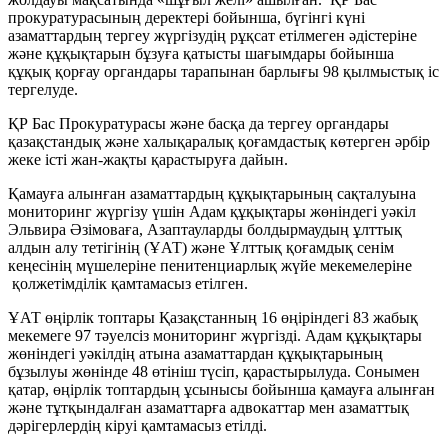
прокуратурасының деректері бойынша, бүгінгі күні
азаматтардың тергеу жүргізудің рұқсат етілмеген әдістеріне
және құқықтарын бұзуға қатысты шағымдары бойынша
құқық қорғау органдары тарапынан барлығы 98 қылмыстық іс
тергелуде.
ҚР Бас Прокуратурасы және басқа да тергеу органдары
қазақстандық және халықаралық қоғамдастық көтерген әрбір
жеке істі жан-жақты қарастыруға дайын.
Қамауға алынған азаматтардың құқықтарының сақталуына
мониторинг жүргізу үшін Адам құқықтары жөніндегі уәкіл
Эльвира Әзімоваға, Азаптауларды болдырмаудың ұлттық
алдын алу тетігінің (ҰАТ) және Ұлттық қоғамдық сенім
кеңесінің мүшелеріне пенитенциарлық жүйе мекемелеріне
қолжетімділік қамтамасыз етілген.
ҰАТ өңірлік топтары Қазақстанның 16 өңіріндегі 83 жабық
мекемеге 97 тәуелсіз мониторинг жүргізді. Адам құқықтары
жөніндегі уәкілдің атына азаматтардан құқықтарының
бұзылуы жөнінде 48 өтініш түсіп, қарастырылуда. Сонымен
қатар, өңірлік топтардың ұсынысы бойынша қамауға алынған
және тұтқындалған азаматтарға адвокаттар мен азаматтық
дәрігерлердің кіруі қамтамасыз етілді.