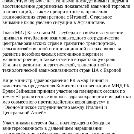
совместную борьбу с негативными последствиями пандемии,
восстановление докризисных показателей взаимной торговли
и инвестиций, а также приоритетные направления
взаимодействия стран региона с Италией. Отдельное
внимание было уделено ситуации в Афганистане.
Глава МИД Казахстана М.Тлеуберди в своём выступлении
призвал к углублению взаимовыгодного сотрудничества
центральноазиатских стран в транзитно-транспортной,
сельскохозяйственной и инновационной сферах, включая
развитие возобновляемых источников энергии и
машиностроение, а также отметил возрастающую роль
Италии в развитии энергетической, транспортной и
технологической взаимосвязанности стран ЦА с Европой.
Вице-министр здравоохранения РК Ажар Гиният и
заместитель председателя Комитета по инвестициям МИД РК
Ерлан Зейнешев приняли участие на пленарных сессиях по
темам «Приоритетные вопросы здравоохранения и выработки
мер совместного противодействия коронавирусу» и
«Экономическое сотрудничество между Италией и
Центральной Азией».
Участниками встречи была подтверждена обоюдная
заинтересованность в дальнейшем наращивании
взаимодействия в сфере здравоохранения, расширения