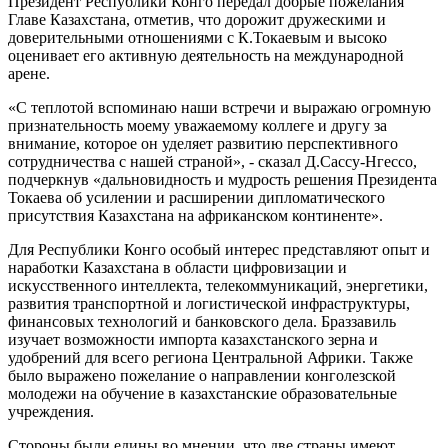
Президент Республики Конго передал добрые пожелания
Главе Казахстана, отметив, что дорожит дружескими и
доверительными отношениями с К.Токаевым и высоко
оценивает его активную деятельность на международной
арене.
«С теплотой вспоминаю наши встречи и выражаю огромную
признательность моему уважаемому коллеге и другу за
внимание, которое он уделяет развитию перспективного
сотрудничества с нашей страной», - сказал Д.Сассу-Нгессо,
подчеркнув «дальновидность и мудрость решения Президента
Токаева об усилении и расширении дипломатического
присутствия Казахстана на африканском континенте».
Для Республики Конго особый интерес представляют опыт и
наработки Казахстана в области цифровизации и
искусственного интеллекта, телекоммуникаций, энергетики,
развития транспортной и логистической инфраструктуры,
финансовых технологий и банковского дела. Браззавиль
изучает возможности импорта казахстанского зерна и
удобрений для всего региона Центральной Африки. Также
было выражено пожелание о направлении конголезской
молодежи на обучение в казахстанские образовательные
учреждения.
Стороны были едины во мнении, что две страны имеют