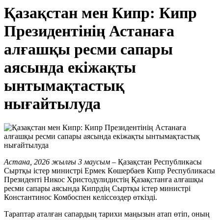
Қазақстан мен Кипр: Кипр
Президентінің Астанаға
алғашқы ресми сапары
аясында екіжақты
ынтымақтастық
нығайтылуда
Астана, 2026 жылғы 3 маусым
– Қазақстан Республикасы
Сыртқы істер министрі Ермек Көшербаев Кипр Республикасы
Президенті Никос Христодулидистің Қазақстанға алғашқы
ресми сапары аясында Кипрдің Сыртқы істер министрі
Константинос Комбоспен келіссөздер өткізді.
Тараптар аталған сапардың тарихи маңызын атап өтіп, оның