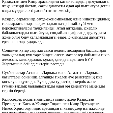
Қазақстан мен Кипр арасындағы қатынастардың дамуындағы
жаңа кезеңді бастап, саяси диалогты одан әрі нығайтуға деген
өзара мүдделілікті растайтынын жеткізді.
Кездесу барысында сауда-экономикалық және инвестициялық
салалардағы өзара іс-қимылдың қазіргі жай-күйі мен
перспективалары талқыланды. Атап айтқанда, іскерлік
байланыстарды нығайтуға, сондай-ақ цифрландыру, туризм
және білім беру салаларындағы өзара іс-қимылды дамытуға
ерекше назар аударылды.
Сонымен қатар сыртқы саяси ведомстволардың басшылары
халықаралық күн тәртібіндегі өзекті мәселелер бойынша пікір
алмасып, халықаралық құқық қағидаттары мен БҰҰ
Жарғысына бейілділіктерін растады.
Сұхбаттастар Астана – Ларнака және Алматы – Ларнака
бағыттары бойынша алғашқы тікелей әуе рейстерінің іске
қосылуын құптады. Бұл қадам туристік, іскерлік және
гуманитарлық байланыстарды одан әрі кеңейтуге маңызды
серпін береді.
Келіссөздер қорытындысында министрлер Қазақстан
Президенті Қасым-Жомарт Тоқаев пен Кипр Президенті
Никос Христодулидис арасындағы кездесулер нәтижесінде
қол жеткізілген уағдаластықтарды іске асыру екі мемлекет