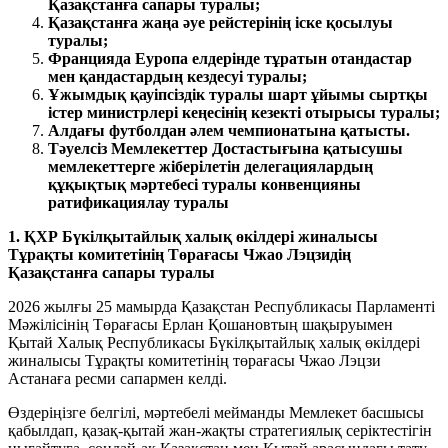
Қазақстанға сапары туралы;
Қазақстанға жаңа әуе рейстерінің іске қосылуы
туралы;
Францияда Еуропа елдерінде тұратын отандастар
мен қандастардың кездесуі туралы;
Ұжымдық қауіпсіздік туралы шарт ұйымы cыртқы
істер министрлері кеңесінің кезекті отырысы туралы;
Алдағы футболдан әлем чемпионатына қатысты
.
Тәуелсіз Мемлекеттер Достастығына қатысушы
мемлекеттерге жіберілетін делегациялардың
құқықтық мәртебесі туралы конвенцияны
ратификациялау туралы
1. ҚХР Бүкілқытайлық халық өкілдері жиналысы
Тұрақты комитетінің Төрағасы Чжао Лэцзидің
Қазақстанға сапары туралы
2026 жылғы 25 мамырда Қазақстан Республикасы Парламенті
Мәжілісінің Төрағасы Ерлан Қошановтың шақыруымен
Қытай Халық Республикасы Бүкілқытайлық халық өкілдері
жиналысы Тұрақты комитетінің төрағасы Чжао Лэцзи
Астанаға ресми сапармен келді.
Өздеріңізге белгілі, мәртебелі мейманды Мемлекет басшысы
қабылдап, қазақ-қытай жан-жақты стратегиялық серіктестігін