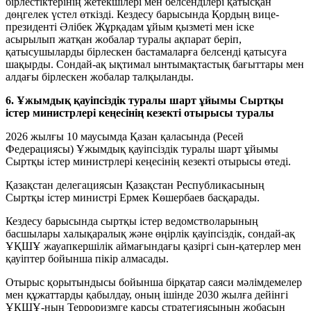
бірлестіктерінің жетекшілері мен белсенділері қатысқан
дөңгелек үстел өткізді. Кездесу барысында Қордың вице-
президенті Әлібек Жұрқадам ұйым қызметі мен іске
асырылып жатқан жобалар туралы ақпарат беріп,
қатысушыларды бірлескен бастамаларға белсенді қатысуға
шақырды. Сондай-ақ ықтимал ынтымақтастық бағыттары мен
алдағы бірлескен жобалар талқыланды.
6. Ұжымдық қауіпсіздік туралы шарт ұйымы Сыртқы
істер министрлері кеңесінің кезекті отырысы туралы
2026 жылғы 10 маусымда Қазан қаласында (Ресей
Федерациясы) Ұжымдық қауіпсіздік туралы шарт ұйымы
Сыртқы істер министрлері кеңесінің кезекті отырысы өтеді.
Қазақстан делегациясын Қазақстан Республикасының
Сыртқы істер министрі Ермек Көшербаев басқарады.
Кездесу барысында сыртқы істер ведомстволарының
басшылары халықаралық және өңірлік қауіпсіздік, сондай-ақ
ҰҚШҰ жауапкершілік аймағындағы қазіргі сын-қатерлер мен
қауіптер бойынша пікір алмасады.
Отырыс қорытындысы бойынша бірқатар саяси мәлімдемелер
мен құжаттарды қабылдау, оның ішінде 2030 жылға дейінгі
ҰҚШҰ-ның Терроризмге қарсы стратегиясының жобасын