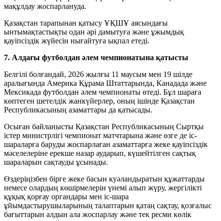
мақұлдау жоспарлануда.
Қазақстан тарапынан қатысу ҰҚШҰ аясындағы
ынтымақтастықты одан әрі дамытуға және ұжымдық
қауіпсіздік жүйесін нығайтуға ықпал етеді.
7. Алдағы футболдан әлем чемпионатына қатысты
Белгілі болғандай, 2026 жылғы 11 маусым мен 19 шілде
аралығында Америка Құрама Штаттарында, Канадада және
Мексикада футболдан әлем чемпионаты өтеді. Бұл шараға
көптеген шетелдік жанкүйерлер, оның ішінде Қазақстан
Республикасының азаматтары да қатысады.
Осыған байланысты Қазақстан Республикасының Сыртқы
істер министрлігі чемпионат матчтарына және өзге де іс-
шараларға баруды жоспарлаған азаматтарға жеке қауіпсіздік
мәселелеріне ерекше назар аударып, күшейтілген сақтық
шараларын сақтауды ұсынады.
Өздеріңізбен бірге жеке басын куәландыратын құжаттарды
немесе олардың көшірмелерін үнемі алып жүру, жергілікті
құқық қорғау органдары мен іс-шара
ұйымдастырушыларының талаптарын қатаң сақтау, қозғалыс
бағыттарын алдын ала жоспарлау және тек ресми көлік