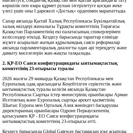
нығайтуға, сондай-ақ Қазақстан мен Қытай арасындағы тату
көршілік пен өзара құрмет рухын ілгерілетуге қосқан жеке
үлесі үшін оны І дәрежелі «Достық» орденімен марапаттады.
Сапар аясында Қытай Халық Республикасы Бүкілқытайлық
халық өкілдері жиналысы Тұрақты комитетінің Төрағасы
Қазақстан Парламентінің екі палатасының спикерлерімен
келіссөздер өткізді. Кездесу барысында тараптар елімізде
жүзеге асырылып жатқан құрылымдық саяси реформалар
аясында парламентаралық диалогты одан әрі тереңдету және
дамыту мәселелерін жан-жақты талқылады.
2. ҚР-ЕО Саяси конфигурациядағы ынтымақтастық
комитетінің 23-отырысы туралы
2026 жылғы 29 мамырда Қазақстан Республикасы мен
Еуропалық одақ арасындағы Кеңейтілген серіктестік және
ынтымақтастық туралы келісім аясында Қазақстан
Республикасы Сыртқы істер министрінің орынбасары Арман
Исетовтың және Еуропалық сыртқы әрекет қызметінің
Шығыс Еуропа мен Орталық Азия жөніндегі басқарушы
директорының орынбасары Одроне Перкаускененің
қатысуымен ҚР - ЕО Саяси конфигурациядағы
ынтымақтастық комитетінің 23-отырысы өтті.
Кездесу барысында Global Gateway бастамасын іске асыруды