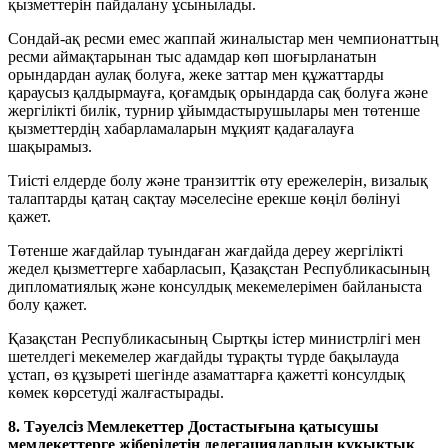
қызметтерін пайдалану ұсынылады.
Сондай-ақ ресми емес жаппай жиналыстар мен чемпионаттың
ресми аймақтарынан тыс адамдар көп шоғырланатын
орындардан аулақ болуға, жеке заттар мен құжаттарды
қараусыз қалдырмауға, қоғамдық орындарда сақ болуға және
жергілікті билік, турнир ұйымдастырушылары мен төтенше
қызметтердің хабарламаларын мұқият қадағалауға
шақырамыз.
Тиісті елдерде болу және транзиттік өту ережелерін, визалық
талаптарды қатаң сақтау мәселесіне ерекше көңіл бөлінуі
қажет.
Төтенше жағдайлар туындаған жағдайда дереу жергілікті
жедел қызметтерге хабарласып, Қазақстан Республикасының
дипломатиялық және консулдық мекемелерімен байланыста
болу қажет.
Қазақстан Республикасының Сыртқы істер министрлігі мен
шетелдегі мекемелер жағдайды тұрақты түрде бақылауда
ұстап, өз құзыреті шегінде азаматтарға қажетті консулдық
көмек көрсетуді жалғастырады.
8. Тәуелсіз Мемлекеттер Достастығына қатысушы
мемлекеттерге жіберілетін делегациялардың құқықтық