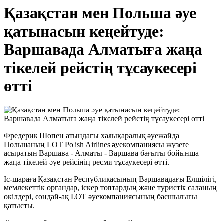
Қазақстан мен Польша әуе
қатынасын кеңейтуде:
Варшавада Алматыға жаңа
тікелей рейстің тұсаукесері
өтті
Фредерик Шопен атындағы халықаралық әуежайда
Польшаның LOT Polish Airlines әуекомпаниясы жүзеге
асыратын Варшава - Алматы - Варшава бағыты бойынша
жаңа тікелей әуе рейсінің ресми тұсаукесері өтті.
Іс-шараға Қазақстан Республикасының Варшавадағы Елшілігі,
мемлекеттік органдар, іскер топтардың және туристік саланың
өкілдері, сондай-ақ LOT әуекомпаниясының басшылығы
қатысты.