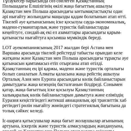
Тұсаукесер барысында сөз сөйлеген Қазақстанның
Польшадағы Елшілігінің өкілі жаңа бағыттың ашылуы
Қазақстан мен Польша арасындағы ынтымақтастықты одан
әрі нығайту жолындағы маңызды қадам болатынын атап өтті.
Тікелей әуе қатынасының іске қосылуы сауда-экономикалық,
мәдени-гуманитарлық және туристік байланыстарды
кеңейтуге, сондай-ақ екі ел азаматтары арасындағы қарым-
қатынасты нығайтуға қосымша мүмкіндік береді.
LOT әуекомпаниясының 2017 жылдан бері Астана мен
Варшава арасында тікелей рейстерді табысты орындап келе
жатқаны және Қазақстан мен Польша арасындағы тұрақты әуе
қатынасын қамтамасыз етіп отырғаны атап өтілді.
Қазақстанның ең ірі қаржы, мәдени және туристік орталығы
болып саналатын Алматы қаласына жаңа рейстің ашылуы
Орталық Азия мен Еуропа арасындағы көлік байланыстарын
дамытудағы жаңа кезеңнің басталғанын білдіреді. Сонымен
қатар, жаңа бағыттың іске қосылуы Қазақстанның
халықаралық көлік байланыстарын дамытуға және еліміздің
Еуразия кеңістігіндегі жетекші авиациялық әрі транзиттік хаб
ретіндегі рөлін нығайту жөніндегі стратегиялық бағытына да
толық сәйкес келеді.
Іс-шараға қатысушылар жаңа бағыт жолаушылар ағынының
артуына, іскерлік және туристік алмасулардың жандануына,