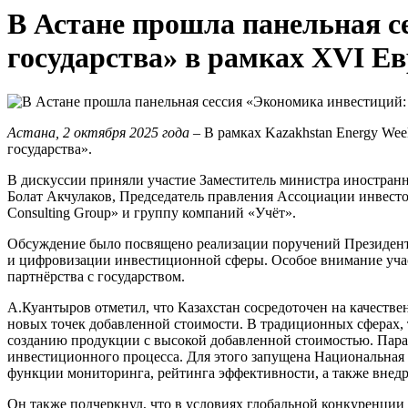
В Астане прошла панельная с
государства» в рамках XVI 
Астана, 2 октября 2025 года
– В рамках Kazakhstan Energy We
государства».
В дискуссии приняли участие Заместитель министра иностра
Болат Акчулаков, Председатель правления Ассоциации инвесто
Consulting Group» и группу компаний «Учёт».
Обсуждение было посвящено реализации поручений Президент
и цифровизации инвестиционной сферы. Особое внимание уча
партнёрства с государством.
А.Куантыров отметил, что Казахстан сосредоточен на качестве
новых точек добавленной стоимости. В традиционных сферах, та
созданию продукции с высокой добавленной стоимостью. Пара
инвестиционного процесса. Для этого запущена Национальная 
функции мониторинга, рейтинга эффективности, а также внед
Он также подчеркнул, что в условиях глобальной конкуренции