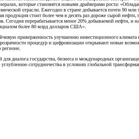
ералах, которые становятся новыми драйверами роста: «Облад
ической отрасли. Ежегодно в стране добывается почти 90 млн т
ая продукция стоит более чем в десять раз дороже сырой нефти,
. Сегодня перерабатывается менее 20% добываемой нефти, и наш
нциалом более 80 млрд долларов США».
тойчивую приверженность улучшению инвестиционного климата и
прозрачности процедур и цифровизации открывают новые возмож
 регионе.
я диалога государства, бизнеса и международных организаций
о углублению сотрудничества в условиях глобальной трансформ