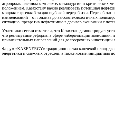
агропромышленном комплексе, металлургии и критических мин
положением, Казахстану важно реализовать потенциал нефтехим
мощная сырьевая база для глубокой переработки. Переработанн
наименований – от топлива до высокотехнологичных полимеров
ситуацию, превратив нефтехимию в драйвер экономики с поте
Участники сессии отметили, что Казахстан демонстрирует ус
что реализуемые реформы в сфере либерализации экономики, 
привлекательных направлений для долгосрочных инвестиций в
Форум «KAZENERGY» традиционно стал ключевой площадкой дл
энергетики и смежных отраслей, а также новые инициативы п