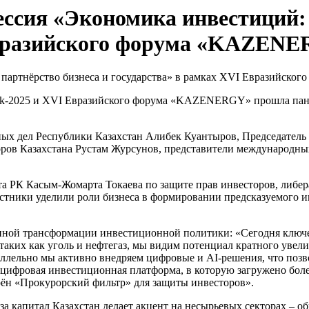
ессия «Экономика инвестиций: 
Евразийского форума «KAZEN
ek-2025 и XVI Евразийского форума «KAZENERGY» прошла пане
нных дел Республики Казахстан Алибек Куантыров, Председате
ров Казахстана Рустам Журсунов, представители международных
а РК Касым-Жомарта Токаева по защите прав инвесторов, либе
стники уделили роли бизнеса в формировании предсказуемого 
нной трансформации инвестиционной политики: «Сегодня ключева
ких как уголь и нефтегаз, мы видим потенциал кратного увеличе
ллельно мы активно внедряем цифровые и AI-решения, что позв
цифровая инвестиционная платформа, в которую загружено боле
рён «Прокурорский фильтр» для защиты инвесторов».
 за капитал Казахстан делает акцент на несырьевых секторах –