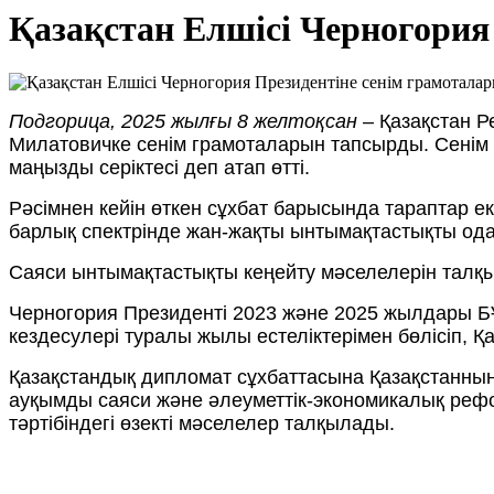
Қазақстан Елшісі Черногория
Подгорица, 2025 жылғы 8 желтоқсан
– Қазақстан Р
Милатовичке сенім грамоталарын тапсырды. Сенім
маңызды серіктесі деп атап өтті.
Рәсімнен кейін өткен сұхбат барысында тараптар 
барлық спектрінде жан-жақты ынтымақтастықты ода
Саяси ынтымақтастықты кеңейту мәселелерін талқы
Черногория Президенті 2023 және 2025 жылдары Б
кездесулері туралы жылы естеліктерімен бөлісіп, Қа
Қазақстандық дипломат сұхбаттасына Қазақстанның
ауқымды саяси және әлеуметтік-экономикалық рефо
тәртібіндегі өзекті мәселелер талқылады.