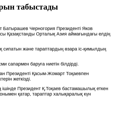
арын табыстады
ет Батырашев Черногория Президенті Яков
сы Қазақстанды Орталық Азия аймағындағы елдің
ық сипатын және тараптардың өзара іс-қимылдың
и сапармен баруға ниетін білдірді.
ан Президенті Қасым-Жомарт Тоқаевпен
ерін жеткізді.
 ішінде Президент Қ.Тоқаев бастамашылық еткен
онымен қатар, тараптар халықаралық күн