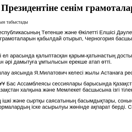
 Президентіне сенім грамотал
еспубликасының Төтенше және Өкілетті Елшісі Дәул
 грамоталарын қабылдай отырып, Черногория басшы
екі ел арасында қалыптасқан қарым-қатынастың дост
н әрі дамытуға ұмтылысын ерекше атап өтті.
лау аясында Я.Милатович келесі жылы Астанаға ресм
ҰҰ Бас Ассамблеясы сессиялары барысында Қазақст
зақстан халқына және Мемлекет басшысына ізгі тілект
 ішкі және сыртқы саясатының басымдықтары, соның
рмалардың іске асырылуы жөнінде ақпарат берді. С