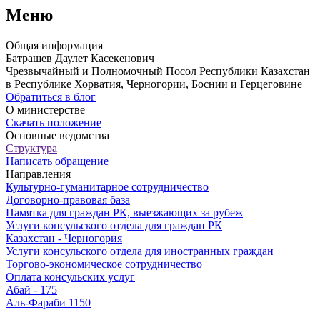
Меню
Общая информация
Батрашев Даулет Касекенович
Чрезвычайный и Полномочный Посол Республики Казахстан
в Республике Хорватия, Черногории, Боснии и Герцеговине
Обратиться в блог
О министерстве
Скачать положение
Основные ведомства
Структура
Написать обращение
Направления
Культурно-гуманитарное сотрудничество
Договорно-правовая база
Памятка для граждан РК, выезжающих за рубеж
Услуги консульского отдела для граждан РК
Казахстан - Черногория
Услуги консульского отдела для иностранных граждан
Торгово-экономическое сотрудничество
Оплата консульских услуг
Абай - 175
Аль-Фараби 1150