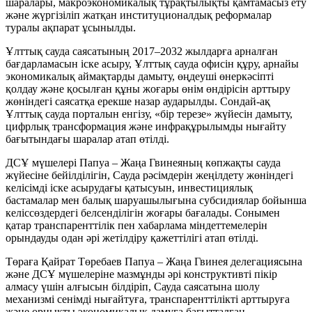
шаралары, макроэкономикалық тұрақтылықты қамтамасыз ету
және жүргізіліп жатқан институционалдық реформалар
туралы ақпарат ұсынылды.
Ұлттық сауда саясатының 2017–2032 жылдарға арналған
бағдарламасын іске асыру, Ұлттық сауда офисін құру, арнайы
экономикалық аймақтарды дамыту, өңдеуші өнеркәсіпті
қолдау және қосылған құны жоғары өнім өндірісін арттыру
жөніндегі саясатқа ерекше назар аударылды. Сондай-ақ
Ұлттық сауда порталын енгізу, «бір терезе» жүйесін дамыту,
цифрлық трансформация және инфрақұрылымды нығайту
бағытындағы шаралар атап өтілді.
ДСҰ мүшелері Папуа – Жаңа Гвинеяның көпжақты сауда
жүйесіне бейілділігін, Сауда рәсімдерін жеңілдету жөніндегі
келісімді іске асырудағы қатысуын, инвестициялық
бастамалар мен балық шаруашылығына субсидиялар бойынша
келіссөздердегі белсенділігін жоғары бағалады. Сонымен
қатар транспаренттілік пен хабарлама міндеттемелерін
орындауды одан әрі жетілдіру қажеттілігі атап өтілді.
Төраға Қайрат Төребаев Папуа – Жаңа Гвинея делегациясына
және ДСҰ мүшелеріне мазмұнды әрі конструктивті пікір
алмасу үшін алғысын білдіріп, Сауда саясатына шолу
механизмі сенімді нығайтуға, транспаренттілікті арттыруға
және орнықты экономикалық дамуға бағытталған