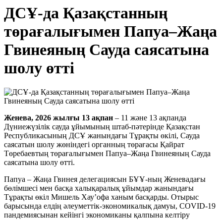
ДСҰ-да Қазақстанның
төрағалығымен Папуа–Жаңа
Гвинеяның Сауда саясатына
шолу өтті
Женева, 2026 жылғы 13 ақпан
– 11 және 13 ақпанда
Дүниежүзілік сауда ұйымының штаб-пәтерінде Қазақстан
Республикасының ДСҰ жанындағы Тұрақты өкілі, Сауда
саясатын шолу жөніндегі органның төрағасы Қайрат
Төребаевтың төрағалығымен Папуа–Жаңа Гвинеяның Сауда
саясатына шолу өтті.
Папуа – Жаңа Гвинея делегациясын БҰҰ-ның Женевадағы
бөлімшесі мен басқа халықаралық ұйымдар жанындағы
Тұрақты өкіл Мишель Хау’офа ханым басқарды. Отырыс
барысында елдің әлеуметтік-экономикалық дамуы, COVID-19
пандемиясынан кейінгі экономиканы қалпына келтіру