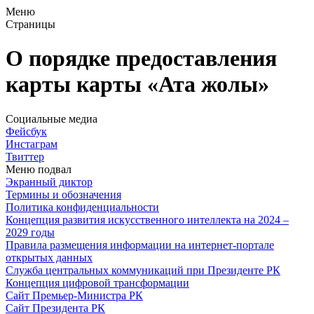
Меню
Страницы
О порядке предоставления
карты карты «Ата жолы»
Социальные медиа
Фейсбук
Инстаграм
Твиттер
Меню подвал
Экранный диктор
Термины и обозначения
Политика конфиденциальности
Концепция развития искусственного интеллекта на 2024 –
2029 годы
Правила размещения информации на интернет-портале
открытых данных
Служба центральных коммуникаций при Президенте РК
Концепция цифровой трансформации
Сайт Премьер-Министра РК
Сайт Президента РК