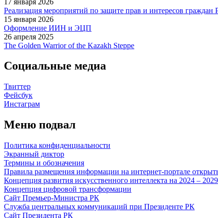
17 января 2026
Реализация мероприятий по защите прав и интересов граждан 
15 января 2026
Оформление ИИН и ЭЦП
26 апреля 2025
The Golden Warrior of the Kazakh Steppe
Социальные медиа
Твиттер
Фейсбук
Инстаграм
Меню подвал
Политика конфиденциальности
Экранный диктор
Термины и обозначения
Правила размещения информации на интернет-портале откры
Концепция развития искусственного интеллекта на 2024 – 202
Концепция цифровой трансформации
Сайт Премьер-Министра РК
Служба центральных коммуникаций при Президенте РК
Сайт Президента РК