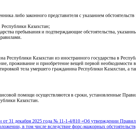
енника либо законного представителя с указанием обстоятельст
 Республики Казахстан;
рства пребывания и подтверждающие обстоятельства, указанные
Правилами.
а Республики Казахстан из иностранного государства в Республ
ие, проживание и приобретение вещей первой необходимости в
ртировкой тела умершего гражданина Республики Казахстан, а т
ансовой помощи осуществляются в сроки, установленные Прави
ублики Казахстан.
от 31 декабря 2025 года № 11-1-4/810 «Об утверждении Правил
оложении, в том числе вследствие форс-мажорных обстоятельст