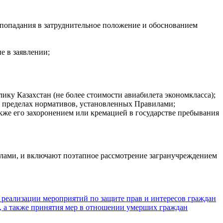
в попадания в затруднительное положение и обоснованием
 в заявлении;
ику Казахстан (не более стоимости авиабилета экономкласса);
 пределах нормативов, установленных Правилами;
акже его захоронением или кремацией в государстве пребывания
лами, и включают поэтапное рассмотрение загранучреждением
 реализации мероприятий по защите прав и интересов граждан
в, а также принятия мер в отношении умерших граждан