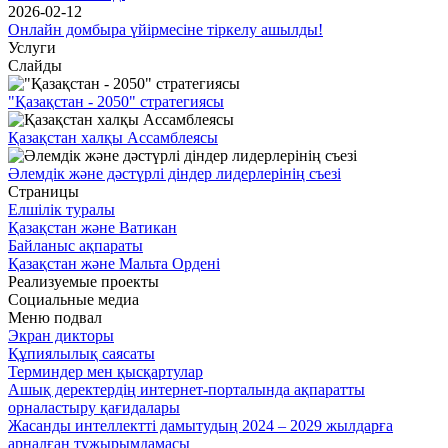
2026-02-12
Онлайн домбыра үйірмесіне тіркелу ашылды!
Услуги
Слайды
"Қазақстан - 2050" стратегиясы
Қазақстан халқы Ассамблеясы
Әлемдік және дәстүрлі діндер лидерлерінің съезі
Страницы
Елшілік туралы
Қазақстан және Ватикан
Байланыс ақпараты
Қазақстан және Мальта Ордені
Реализуемые проекты
Социальные медиа
Меню подвал
Экран дикторы
Құпиялылық саясаты
Терминдер мен қысқартулар
Ашық деректердің интернет-порталында ақпаратты
орналастыру қағидалары
Жасанды интеллектті дамытудың 2024 – 2029 жылдарға
арналған тұжырымдамасы