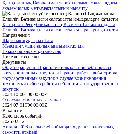
Қазақстанның Ватиканмен тарих ғылымы саласындағы
академиялық ынтымақтастығын нығайту
Қазақстан Республикасының Қасиетті Тақ жанындағы
Елшілігі Ватикандағы салтанатты іс-шараларға қатысты
Направления
Шарттық-құқықтық база
Мәдени-гуманитарлық ынтымақтастық
Екіжақты қарым-қатынастар
Полезные ссылки
Документы
Об утверждении Правил использования веб-портала
государственных закупок и Правил работы веб-портала
государственных закупок в случае возникновения
технических сбоев работы веб-портала государственных
закупок
2024-10-09T00:00:00Z
О государственных закупках
2024-07-01T00:00:00Z
Вакансии
Календарь событий
2026-02-12
Астана 2026 жылы сәуір айында Өңірлік экологиялық
саммитті өткізеді