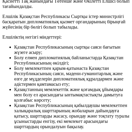
Қасиетті Тақ жанындағы Төтенше және Өкілетті Елшісі болып
тағайындалды.
Елшілік Қазақстан Республикасы Сыртқы істер министрлігі
басқаратын дипломатиялық қызмет органдарының бірыңғай
жүйесінің бір бөлігі болып табылады.
Елшіліктің негізгі міндеттері:
Қазақстан Республикасының сыртқы саяси бағытын
жүзеге асыру;
Болу елмен дипломатиялық байланыстарда Қазақстан
Республикасының өкілдігі;
Болу мемлекетпен қарым-қатынаста Қазақстан
Республикасының саяси, мәдени-гуманитарлық және
өзге де мүдделерін дипломатиялық құралдармен және
әдістермен қамтамасыз ету;
Қазақстанның мемлекеттік және қоғамдық ұйымдары
мен болу ел арасындағы ынтымақтастықты дамытуға
қолғабыс көрсету;
Қазақстан Республикасының қабылдаушы мемлекетпен
халықаралық шарттарының жобаларын дайындауға
қатысу, шарттарды жасасу, орындау және тоқтату туралы
ұсыныстарды енгізу, екі мемлекет арасындағы
шарттардың орындалуын бақылау.