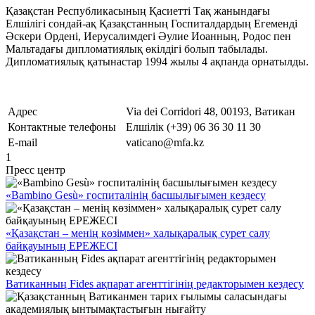
Қазақстан Республикасының Қасиетті Тақ жанындағы
Елшілігі сондай-ақ Қазақстанның Госпиталдардың Егеменді
Әскери Ордені, Иерусалимдегі Әулие Иоанның, Родос пен
Мальтадағы дипломатиялық өкілдігі болып табылады.
Дипломатиялық қатынастар 1994 жылы 4 ақпанда орнатылды.
Адрес
Via dei Corridori 48, 00193, Ватикан
Контактные телефоны
Елшілік (+39) 06 36 30 11 30
E-mail
vaticano@mfa.kz
1
Пресс центр
«Bambino Gesù» госпиталінің басшылығымен кездесу
«Қазақстан – менің көзіммен» халықаралық сурет салу
байқауының ЕРЕЖЕСІ
Ватиканның Fides ақпарат агенттігінің редакторымен кездесу