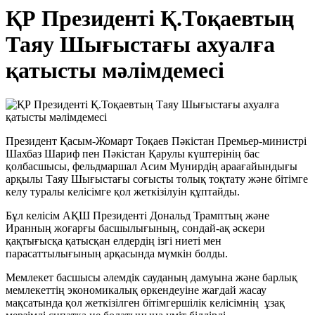
ҚР Президенті Қ.Тоқаевтың
Таяу Шығыстағы ахуалға
қатысты мәлімдемесі
Президент Қасым-Жомарт Тоқаев Пәкістан Премьер-министрі
Шахбаз Шариф пен Пәкістан Қарулы күштерінің бас
қолбасшысы, фельдмаршал Асим Мунирдің араағайындығы
арқылы Таяу Шығыстағы соғысты толық тоқтату және бітімге
келу туралы келісімге қол жеткізілуін құптайды.
Бұл келісім АҚШ Президенті Дональд Трамптың және
Иранның жоғарғы басшылығының, сондай-ақ әскери
қақтығысқа қатысқан елдердің ізгі ниеті мен
парасаттылығының арқасында мүмкін болды.
Мемлекет басшысы әлемдік сауданың дамуына және барлық
мемлекеттің экономикалық өркендеуіне жағдай жасау
мақсатында қол жеткізілген бітімгершілік келісімнің ұзақ