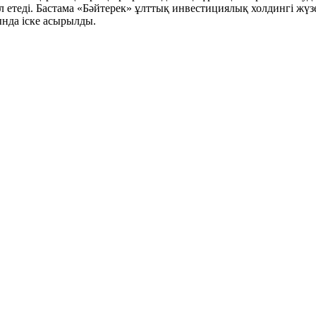
 етеді. Бастама «Бәйтерек» ұлттық инвестициялық холдингі жүз
нда іске асырылды.