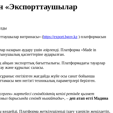
ан «Экспорттаушылар
рттаушылар витринасы» (
https://export.bgov.kz
) платформасын
ар назарын аудару үшін әзірленді. Платформа «Made in
ұтынушылық қасиеттеріне аударылған.
ың айқын экспорттық бағыттылығы. Платформадағы тауарлар
асау және құрылыс саласы.
ір сұраныс енгізілген жағдайда жүйе осы санат бойынша
тамасы мен негізгі техникалық параметрлері берілген.
рген» мәртебесі сенімділіктің кепілі ретінде қызмет
имыл барысында сенімді нығайтады
», –
деп атап өтті Мадина
здейді. Платформа жеткізушілерді іздеу үдерісін жеңілдетіп,