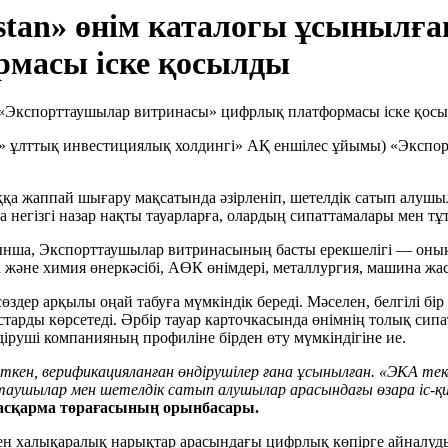
hstan» өнім каталогы ұсынылғ
рмасы іске қосылды
ек» ұлттық инвестициялық холдингі» АҚ еншілес ұйымы) «Экспо
қа жаппай шығару мақсатында әзірленіп, шетелдік сатып алушыл
а негізгі назар нақты тауарларға, олардың сипаттамалары мен т
йтуынша, Экспорттаушылар витринасының басты ерекшелігі — он
лік және химия өнеркәсібі, АӨК өнімдері, металлургия, машина ж
 сөздер арқылы оңай табуға мүмкіндік береді. Мәселен, белгілі б
арды көрсетеді. Әрбір тауар карточкасында өнімнің толық сипат
іруші компанияның профиліне бірден өту мүмкіндігіне ие.
ен, верификацияланған өндірушілер ғана ұсынылған. «ЭКА тексе
таушылар мен шетелдік сатып алушылар арасындағы өзара іс-қ
Басқарма төрағасының орынбасары.
 халықаралық нарықтар арасындағы цифрлық көпірге айналуды кө