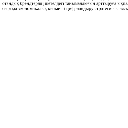
отандық брендтердің шетелдегі танымалдығын арттыруға ықпал
сыртқы экономикалық қызметті цифрландыру стратегиясы аясы