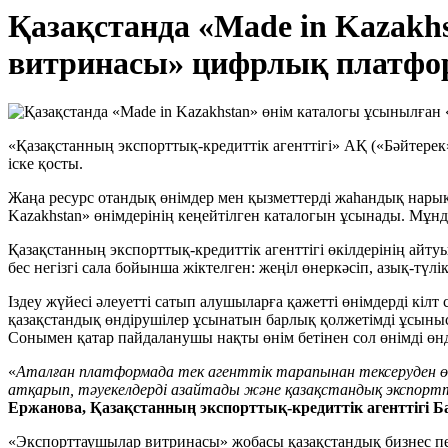
Қазақстанда «Made in Kazak
витринасы» цифрлық платфо
«Қазақстанның экспорттық-кредиттік агенттігі» АҚ («Бәйтер
іске қосты.
Жаңа ресурс отандық өнімдер мен қызметтерді жаһандық нарық
Kazakhstan» өнімдерінің кеңейтілген каталогын ұсынады. Мұнд
Қазақстанның экспорттық-кредиттік агенттігі өкілдерінің а
бес негізгі сала бойынша жіктелген: жеңіл өнеркәсіп, азық-тү
Іздеу жүйесі әлеуетті сатып алушыларға қажетті өнімдерді кілт
қазақстандық өндірушілер ұсынатын барлық қолжетімді ұсыныст
Сонымен қатар пайдаланушы нақты өнім бетінен сол өнімді өнд
«
Аталған платформада тек агенттік тарапынан тексеруден өтк
атқарып, тәуекелдерді азайтады және қазақстандық экспорт
Ержанова, Қазақстанның экспорттық-кредиттік агенттігі 
«Экспорттаушылар витринасы» жобасы қазақстандық бизнес пен