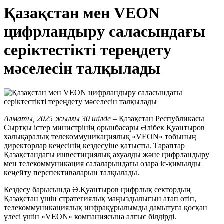
Қазақстан мен VEON
цифрландыру саласындағы
серіктестікті тереңдету
мәселесін талқылады
Алматы, 2025 жылғы 30 шілде
– Қазақстан Республикасы
Сыртқы істер министрінің орынбасары Әлібек Қуантыров
халықаралық телекоммуникациялық «VEON» тобының
директорлар кеңесінің кездесуіне қатысты. Тараптар
Қазақстандағы инвестициялық ахуалды және цифрландыру
мен телекоммуникация салаларындағы өзара іс-қимылды
кеңейту перспективаларын талқылады.
Кездесу барысында Ә.Қуантыров цифрлық сектордың
Қазақстан үшін стратегиялық маңыздылығын атап өтіп,
телекоммуникациялық инфрақұрылымды дамытуға қосқан
үлесі үшін «VEON» компаниясына алғыс білдірді.