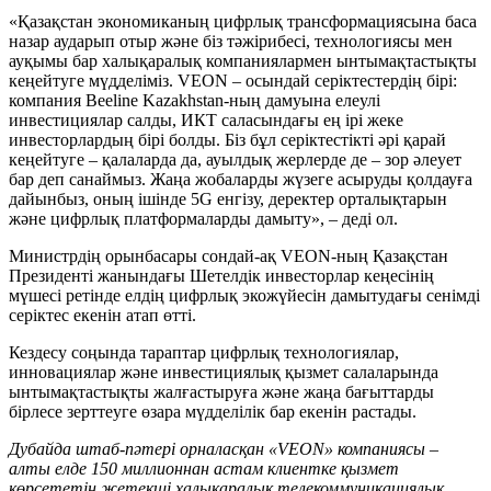
«Қазақстан экономиканың цифрлық трансформациясына баса
назар аударып отыр және біз тәжірибесі, технологиясы мен
ауқымы бар халықаралық компаниялармен ынтымақтастықты
кеңейтуге мүдделіміз. VEON – осындай серіктестердің бірі:
компания Beeline Kazakhstan-ның дамуына елеулі
инвестициялар салды, ИКТ саласындағы ең ірі жеке
инвесторлардың бірі болды. Біз бұл серіктестікті әрі қарай
кеңейтуге – қалаларда да, ауылдық жерлерде де – зор әлеует
бар деп санаймыз. Жаңа жобаларды жүзеге асыруды қолдауға
дайынбыз, оның ішінде 5G енгізу, деректер орталықтарын
және цифрлық платформаларды дамыту», – деді ол.
Министрдің орынбасары сондай-ақ VEON-ның Қазақстан
Президенті жанындағы Шетелдік инвесторлар кеңесінің
мүшесі ретінде елдің цифрлық экожүйесін дамытудағы сенімді
серіктес екенін атап өтті.
Кездесу соңында тараптар цифрлық технологиялар,
инновациялар және инвестициялық қызмет салаларында
ынтымақтастықты жалғастыруға және жаңа бағыттарды
бірлесе зерттеуге өзара мүдделілік бар екенін растады.
Дубайда штаб-пәтері орналасқан «VEON» компаниясы –
алты елде 150 миллионнан астам клиентке қызмет
көрсететін жетекші халықаралық телекоммуникациялық