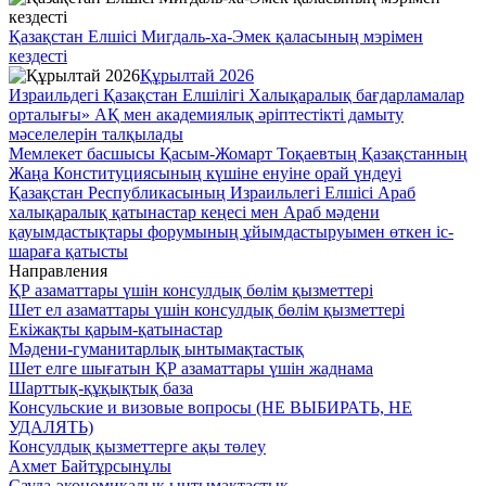
Қазақстан Елшісі Мигдаль-ха-Эмек қаласының мэрімен
кездесті
Құрылтай 2026
Израильдегі Қазақстан Елшілігі Халықаралық бағдарламалар
орталығы» АҚ мен академиялық әріптестікті дамыту
мәселелерін талқылады
Мемлекет басшысы Қасым-Жомарт Тоқаевтың Қазақстанның
Жаңа Конституциясының күшіне енуіне орай үндеуі
Қазақстан Республикасының Израильлегі Елшісі Араб
халықаралық қатынастар кеңесі мен Араб мәдени
қауымдастықтары форумының ұйымдастыруымен өткен іс-
шараға қатысты
Направления
ҚР азаматтары үшін консулдық бөлім қызметтері
Шет ел азаматтары үшін консулдық бөлім қызметтері
Екіжақты қарым-қатынастар
Мәдени-гуманитарлық ынтымақтастық
Шет елге шығатын ҚР азаматтары үшін жаднама
Шарттық-құқықтық база
Консульские и визовые вопросы (НЕ ВЫБИРАТЬ, НЕ
УДАЛЯТЬ)
Консулдық қызметтерге ақы төлеу
Ахмет Байтұрсынұлы
Сауда-экономикалық ынтымақтастық