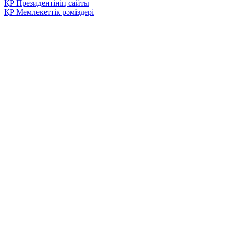
ҚР Президентінің сайты
ҚР Мемлекеттік рәміздері