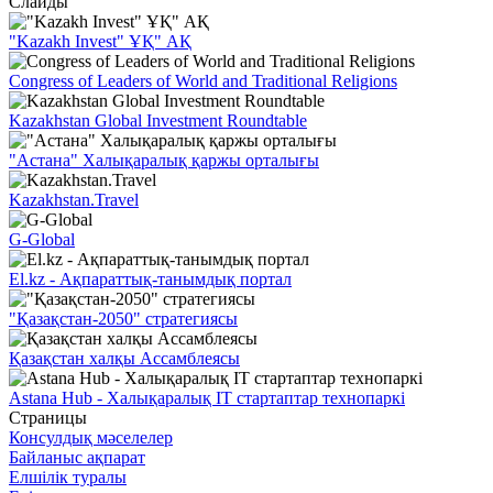
Слайды
"Kazakh Invest" ҰҚ" АҚ
Congress of Leaders of World and Traditional Religions
Kazakhstan Global Investment Roundtable
"Астана" Халықаралық қаржы орталығы
Kazakhstan.Travel
G-Global
El.kz - Ақпараттық-танымдық портал
"Қазақстан-2050" стратегиясы
Қазақстан халқы Ассамблеясы
Astana Hub - Халықаралық IT стартаптар технопаркі
Страницы
Консулдық мәселелер
Байланыс ақпарат
Елшілік туралы