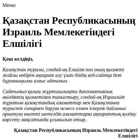
Меню
Қазақстан Республикасының
Израиль Мемлекетіндегі
Елшілігі
Қош келдіңіз,
Қазақстан туралы, сондай-ақ Елшілік пен оның қызметі
жайлы көбірек ақпарат алу үшін біздің веб-сайтқа бет
бұрғаныңызға алғыс айтамыз.
Сайтымыз қалың жұртшылықты дипломатиялық
өкілдіктің қызметімен таныстыру, сондай-ақ Израильде
тұратын қазақстандық азаматтар мен Қазақстанға
туристік сапармен баруға немесе елмен іскерлік байланыс
орнатуға ниетті шетелдік азаматтарға ақпараттық қолдау
көрсету мақсатында ұсынылып отыр.
Қазақстан Республикасының Израиль Мемлекетіндегі
Елшілігі