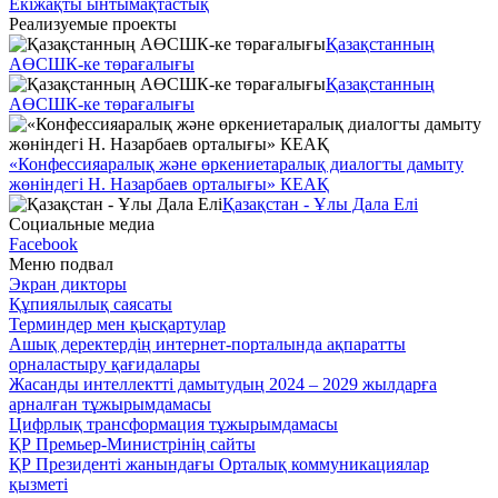
Екіжақты ынтымақтастық
Реализуемые проекты
Қазақстанның
АӨСШК-ке төрағалығы
Қазақстанның
АӨСШК-ке төрағалығы
«Конфессияаралық және өркениетаралық диалогты дамыту
жөніндегі Н. Назарбаев орталығы» КЕАҚ
Қазақстан - Ұлы Дала Елі
Социальные медиа
Facebook
Меню подвал
Экран дикторы
Құпиялылық саясаты
Терминдер мен қысқартулар
Ашық деректердің интернет-порталында ақпаратты
орналастыру қағидалары
Жасанды интеллектті дамытудың 2024 – 2029 жылдарға
арналған тұжырымдамасы
Цифрлық трансформация тұжырымдамасы
ҚР Премьер-Министрінің сайты
ҚР Президенті жанындағы Орталық коммуникациялар
қызметі