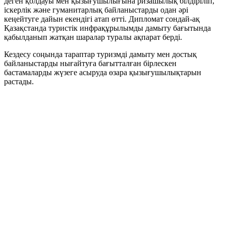
деген қолдауы мен қызығушылығына ризашылық білдіріліп,
іскерлік және гуманитарлық байланыстарды одан әрі
кеңейтуге дайын екендігі атап өтті. Дипломат сондай-ақ
Қазақстанда туристік инфрақұрылымды дамыту бағытында
қабылданып жатқан шаралар туралы ақпарат берді.
Кездесу соңында тараптар туризмді дамыту мен достық
байланыстарды нығайтуға бағытталған бірлескен
бастамаларды жүзеге асыруда өзара қызығушылықтарын
растады.