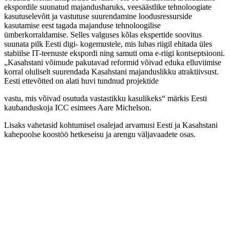
ekspordile suunatud majandusharuks, veesäästlike tehnoloogiate
kasutuselevõtt ja vastutuse suurendamine loodusressurside
kasutamise eest tagada majanduse tehnoloogilise
ümberkorraldamise. Selles valguses kõlas ekspertide soovitus
suunata pilk Eesti digi- kogemustele, mis lubas riigil ehitada üles
stabiilse IT-teenuste ekspordi ning samuti oma e-riigi kontseptsiooni.
„Kasahstani võimude pakutavad reformid võivad eduka elluviimise
korral oluliselt suurendada Kasahstani majanduslikku atraktiivsust.
Eesti ettevõtted on alati huvi tundnud projektide
vastu, mis võivad osutuda vastastikku kasulikeks“ märkis Eesti
kaubanduskoja ICC esimees Aare Michelson.
Lisaks vahetasid kohtumisel osalejad arvamusi Eesti ja Kasahstani
kahepoolse koostöö hetkeseisu ja arengu väljavaadete osas.