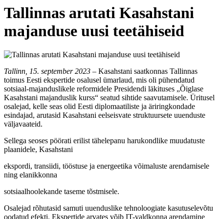
Tallinnas arutati Kasahstani
majanduse uusi teetähiseid
Tallinn, 15. september 2023
– Kasahstani saatkonnas Tallinnas
toimus Eesti ekspertide osalusel ümarlaud, mis oli pühendatud
sotsiaal-majanduslikele reformidele Presidendi läkituses „Õiglase
Kasahstani majanduslik kurss“ seatud sihtide saavutamisele. Üritusel
osalejad, kelle seas olid Eesti diplomaatiliste ja äriringkondade
esindajad, arutasid Kasahstani eelseisvate struktuursete uuenduste
väljavaateid.
Sellega seoses pöörati erilist tähelepanu harukondlike muudatuste
plaanidele, Kasahstani
ekspordi, transiidi, tööstuse ja energeetika võimaluste arendamisele
ning elanikkonna
sotsiaalhoolekande taseme tõstmisele.
Osalejad rõhutasid samuti uuenduslike tehnoloogiate kasutuselevõtu
oodatud efekti. Ekspertide arvates võib IT-valdkonna arendamine