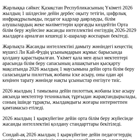
Жарлыққа сәйкес Қазақстан Республикасының Үкіметі 2026
жылдың 1 шілдесіне дейін дербес оқыту тетігін, цифрлық
инфрақұрылымды, педагог кадрлар даярлауды, білім
алушылардың жеке мәліметтерін қорғауды көздейтін Орта
білім беру жүйесіне жасанды интеллектіні енгізудің 2026-2029
жылдарға арналған кешенді іс-шаралар жоспарын бекітеді.
Жарлықта Жасанды интеллектіні дамыту жөніндегі кеңестің
мүшесі Ли Кай-Фудің ұсынымдарын жұмыс барысында
қолдану қарастырылған. Үкімет қала мен ауыл мектептері
арасында білім беру сапасының алшақтығын қысқарту
мақсатында 2026 жылдың 1 маусымына дейін орта білім беру
саласындағы пилоттық жобаны іске асыру, оны одан әрі
кеңінен тарату жөнінде нақты ұсыныстар енгізуге тиіс.
2026 жылдың 1 тамызына дейін пилоттық жобаны іске асыру
аясында мектептер техникалық тұрғыдан жарақтандырылады,
соның ішінде тұрақты, жылдамдығы жоғары интернетпен
қамтамасыз етіледі.
2026 жылдың 1 қыркүйегіне дейін орта білім беру жүйесінде
жасанды интеллектіні қолдану стандарттары бекітіледі.
Сондай-ақ 2026 жылдың 1 қыркүйегіне дейін педагогтердің