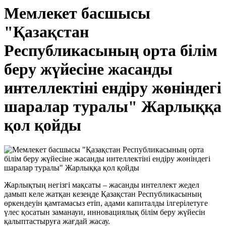
Мемлекет басшысы
"Қазақстан
Республикасының орта білім
беру жүйесіне жасанды
интеллектіні ендіру жөніндегі
шаралар туралы" Жарлыққа
қол қойды
Жарлықтың негізгі мақсаты – жасанды интеллект жедел
дамып келе жатқан кезеңде Қазақстан Республикасының
өркендеуін қамтамасыз етіп, адами капиталды ілгерілетуге
үлес қосатын заманауи, инновациялық білім беру жүйесін
қалыптастыруға жағдай жасау.