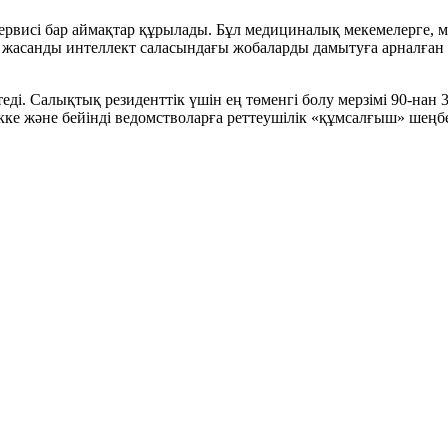
ервисі бар аймақтар құрылады. Бұл медициналық мекемелерге, м
жасанды интеллект саласындағы жобаларды дамытуға арналған м
ді. Салықтық резиденттік үшін ең төменгі болу мерзімі 90-нан 
 және бейінді ведомстволарға реттеушілік «құмсалғыш» шеңбе