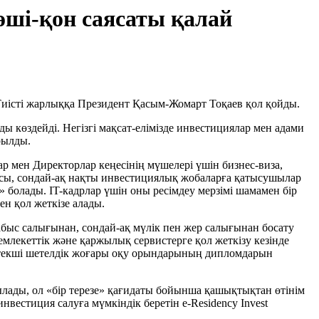
өші-қон саясаты қалай
 Тиісті жарлыққа Президент Қасым-Жомарт Тоқаев қол қойды.
көздейді. Негізгі мақсат-елімізде инвестициялар мен адами
рылды.
р мен Директорлар кеңесінің мүшелері үшін бизнес-виза,
засы, сондай-ақ нақты инвестициялық жобаларға қатысушылар
» болады. IT-кадрлар үшін оны ресімдеу мерзімі шамамен бір
н қол жеткізе алады.
быс салығынан, сондай-ақ мүлік пен жер салығынан босату
мемлекеттік және қаржылық сервистерге қол жеткізу кезінде
жетекші шетелдік жоғары оқу орындарының дипломдарын
лады, ол «бір терезе» қағидаты бойынша қашықтықтан өтінім
вестиция салуға мүмкіндік беретін e-Residency Invest