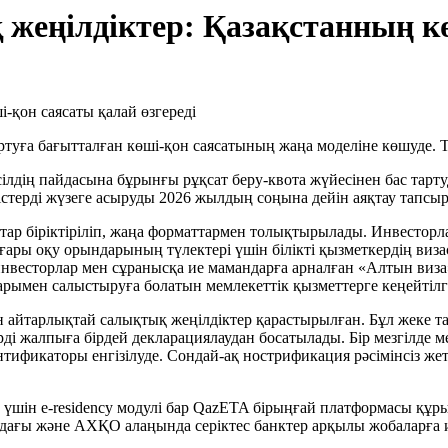
жеңілдіктер: Қазақстанның к
артуға бағытталған көші-қон саясатының жаңа моделіне көшуде.
ң пайдасына бұрынғы рұқсат беру-квота жүйесінен бас тартуды 
рістерді жүзеге асыруды 2026 жылдың соңына дейін аяқтау тапсы
ар біріктіріліп, жаңа форматтармен толықтырылады. Инвесторла
оғары оқу орындарының түлектері үшін білікті қызметкердің ви
 инвесторлар мен сұранысқа ие мамандарға арналған «Алтын виза
рымен салыстыруға болатын мемлекеттік қызметтерге кеңейтілге
айтарлықтай салықтық жеңілдіктер қарастырылған. Бұл жеке та
ерді жалпыға бірдей декларациялаудан босатылады. Бір мезгілде 
нтификаторы енгізілуде. Сондай-ақ нострификация рәсімінсіз 
шін e-residency модулі бар QazETA бірыңғай платформасы құры
ндағы және АХҚО алаңында серіктес банктер арқылы жобаларға ин