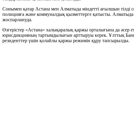
Сонымен қатар Астана мен Алматыда міндетті ағылшын тілді с
полицияға және коммуналдық қызметтерге қатысты. Алматыда 
жоспарлануда.
Өзгерістер «Астана» халықаралық қаржы орталығына да әсер ете
юрисдикцияның тартымдылығын арттыруы керек. Ұлттық Банкке
резиденттер үшін қолайлы қаржы режимін құру тапсырылды.