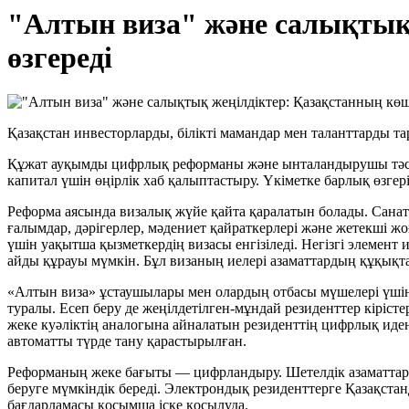
"Алтын виза" және салықтық 
өзгереді
Қазақстан инвесторларды, білікті мамандар мен таланттарды т
Құжат ауқымды цифрлық реформаны және ынталандырушы тәсілді
капитал үшін өңірлік хаб қалыптастыру. Үкіметке барлық өзге
Реформа аясында визалық жүйе қайта қаралатын болады. Санатт
ғалымдар, дәрігерлер, мәдениет қайраткерлері және жетекші ж
үшін уақытша қызметкердің визасы енгізіледі. Негізгі элемент
айды құрауы мүмкін. Бұл визаның иелері азаматтардың құқықта
«Алтын виза» ұстаушылары мен олардың отбасы мүшелері үшін 
туралы. Есеп беру де жеңілдетілген-мұндай резиденттер кіріст
жеке куәліктің аналогына айналатын резиденттің цифрлық иде
автоматты түрде тану қарастырылған.
Реформаның жеке бағыты — цифрландыру. Шетелдік азаматтар ү
беруге мүмкіндік береді. Электрондық резиденттерге Қазақста
бағдарламасы қосымша іске қосылуда.