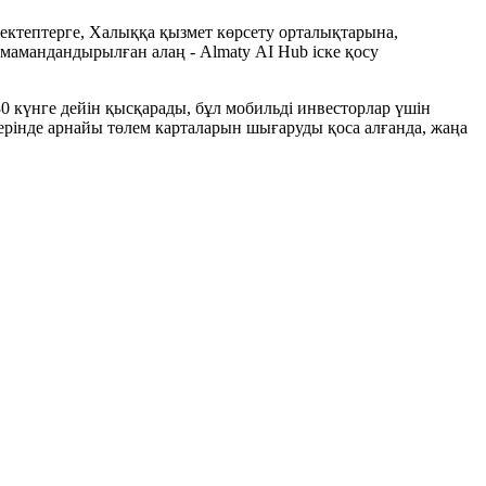
ектептерге, Халыққа қызмет көрсету орталықтарына,
амандандырылған алаң - Almaty АІ Hub іске қосу
30 күнге дейін қысқарады, бұл мобильді инвесторлар үшін
рінде арнайы төлем карталарын шығаруды қоса алғанда, жаңа