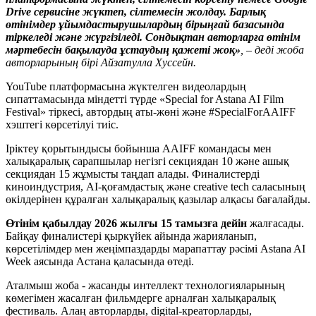
Drive сервисіне жүктеп, сілтемесін жолдау. Барлық
өтінімдер ұйымдастырушылардың бірыңғай базасында
тіркеледі жəне жүргізіледі. Сондықтан авторларға өтінім
мəртебесін бақылауда ұстаудың қажеті жоқ»
, – деді жоба
авторларының бірі Айзатулла Хуссейн.
YouTube платформасына жүктелген видеолардың
сипаттамасында міндетті түрде «Special for Astana AI Film
Festival» тіркесі, автордың аты-жөні жəне #SpecialForAAIFF
хэштегі көрсетілуі тиіс.
Іріктеу қорытындысы бойынша AAIFF командасы мен
халықаралық сарапшылар негізгі секциядан 10 жəне ашық
секциядан 15 жұмысты таңдап алады. Финалистерді
киноиндустрия, AI-қоғамдастық жəне creative tech саласының
өкілдерінен құралған халықаралық қазылар алқасы бағалайды.
Өтінім қабылдау 2026 жылғы 15 тамызға дейін
жалғасады.
Байқау финалистері қыркүйек айында жарияланып,
көрсетілімдер мен жеңімпаздарды марапаттау рəсімі Astana AI
Week аясында Астана қаласында өтеді.
Аталмыш жоба - жасанды интеллект технологияларының
көмегімен жасалған фильмдерге арналған халықаралық
фестиваль. Алаң авторларды, digital-креаторларды,