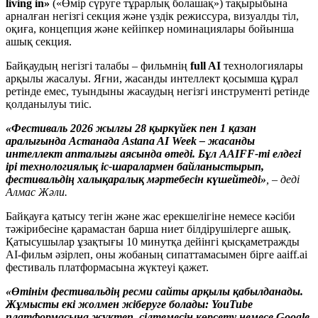
living in»
(«Өмір сүруге тұрарлық болашақ») тақырыбына
арналған негізгі секция жəне үздік режиссура, визуалды тіл,
оқиға, концепция жəне кейіпкер номинациялары бойынша
ашық секция.
Байқаудың негізгі талабы – фильмнің
full AI
технологиялары
арқылы жасалуы. Яғни, жасанды интеллект қосымша құрал
ретінде емес, туындыны жасаудың негізгі инструменті ретінде
қолданылуы тиіс.
«Фестиваль 2026 жылғы 28 қыркүйек пен 1 қазан
аралығында Астанада Astana AI Week – жасанды
интеллект апталығы аясында өтеді. Бұл AAIFF-ті елдегі
ірі технологиялық іс-шаралармен байланыстырып,
фестивальдің халықаралық мəртебесін күшейтеді»
, – деді
Алмас Жəли.
Байқауға қатысу тегін жəне жас ерекшелігіне немесе кəсіби
тəжірибесіне қарамастан барша ниет білдірушілерге ашық.
Қатысушылар ұзақтығы 10 минутқа дейінгі қысқаметражды
AI-фильм əзірлеп, оны жобаның сипаттамасымен бірге aaiff.ai
фестиваль платформасына жүктеуі қажет.
«Өтінім фестивальдің ресми сайты арқылы қабылданады.
Жұмысты екі жолмен жіберуге болады: YouTube
платформасына жүктеп, сілтемесін көрсету немесе Google