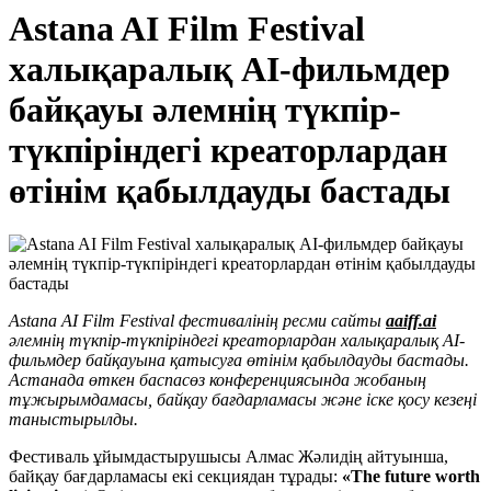
Astana AI Film Festival
халықаралық AI-фильмдер
байқауы əлемнің түкпір-
түкпіріндегі креаторлардан
өтінім қабылдауды бастады
Astana AI Film Festival фестивалінің ресми сайты
aaiff.ai
əлемнің түкпір-түкпіріндегі креаторлардан халықаралық AI-
фильмдер байқауына қатысуға өтінім қабылдауды бастады.
Астанада өткен баспасөз конференциясында жобаның
тұжырымдамасы, байқау бағдарламасы жəне іске қосу кезеңі
таныстырылды.
Фестиваль ұйымдастырушысы Алмас Жəлидің айтуынша,
байқау бағдарламасы екі секциядан тұрады:
«The future worth