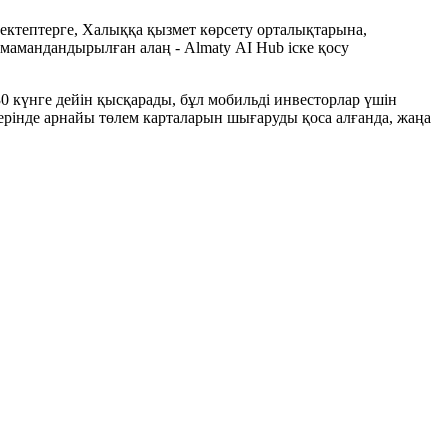
ектептерге, Халыққа қызмет көрсету орталықтарына,
амандандырылған алаң - Almaty АІ Hub іске қосу
30 күнге дейін қысқарады, бұл мобильді инвесторлар үшін
рінде арнайы төлем карталарын шығаруды қоса алғанда, жаңа