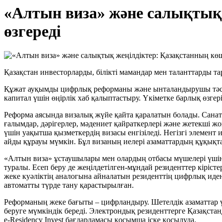
«Алтын виза» және салықтық 
өзгереді
Қазақстан инвесторларды, білікті мамандар мен таланттарды т
Құжат ауқымды цифрлық реформаны және ынталандырушы тәсілді
капитал үшін өңірлік хаб қалыптастыру. Үкіметке барлық өзге
Реформа аясында визалық жүйе қайта қаралатын болады. Санатт
ғалымдар, дәрігерлер, мәдениет қайраткерлері және жетекші ж
үшін уақытша қызметкердің визасы енгізіледі. Негізгі элемент
айды құрауы мүмкін. Бұл визаның иелері азаматтардың құқықта
«Алтын виза» ұстаушылары мен олардың отбасы мүшелері үшін 
туралы. Есеп беру де жеңілдетілген-мұндай резиденттер кіріст
жеке куәліктің аналогына айналатын резиденттің цифрлық иде
автоматты түрде тану қарастырылған.
Реформаның жеке бағыты – цифрландыру. Шетелдік азаматтар ү
беруге мүмкіндік береді. Электрондық резиденттерге Қазақста
e-Residency Invest бағдарламасы қосымша іске қосылуда.