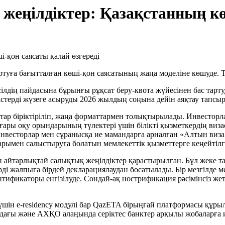
жеңілдіктер: Қазақстанның кө
артуға бағытталған көші-қон саясатының жаңа моделіне көшуде.
ң пайдасына бұрынғы рұқсат беру-квота жүйесінен бас тартуды 
рістерді жүзеге асыруды 2026 жылдың соңына дейін аяқтау тапсы
ар біріктіріліп, жаңа форматтармен толықтырылады. Инвесторла
оғары оқу орындарының түлектері үшін білікті қызметкердің ви
 инвесторлар мен сұранысқа ие мамандарға арналған «Алтын виза
рымен салыстыруға болатын мемлекеттік қызметтерге кеңейтілге
айтарлықтай салықтық жеңілдіктер қарастырылған. Бұл жеке та
ерді жалпыға бірдей декларациялаудан босатылады. Бір мезгілде 
нтификаторы енгізілуде. Сондай-ақ нострификация рәсімінсіз 
шін e-residency модулі бар QazETA бірыңғай платформасы құрыл
ндағы және АХҚО алаңында серіктес банктер арқылы жобаларға и