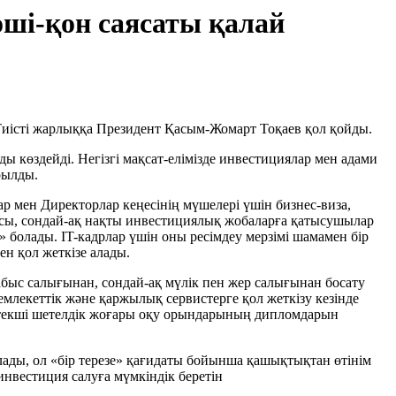
ші-қон саясаты қалай
 Тиісті жарлыққа Президент Қасым-Жомарт Тоқаев қол қойды.
көздейді. Негізгі мақсат-елімізде инвестициялар мен адами
рылды.
р мен Директорлар кеңесінің мүшелері үшін бизнес-виза,
засы, сондай-ақ нақты инвестициялық жобаларға қатысушылар
» болады. IT-кадрлар үшін оны ресімдеу мерзімі шамамен бір
н қол жеткізе алады.
быс салығынан, сондай-ақ мүлік пен жер салығынан босату
мемлекеттік және қаржылық сервистерге қол жеткізу кезінде
жетекші шетелдік жоғары оқу орындарының дипломдарын
ады, ол «бір терезе» қағидаты бойынша қашықтықтан өтінім
нвестиция салуға мүмкіндік беретін