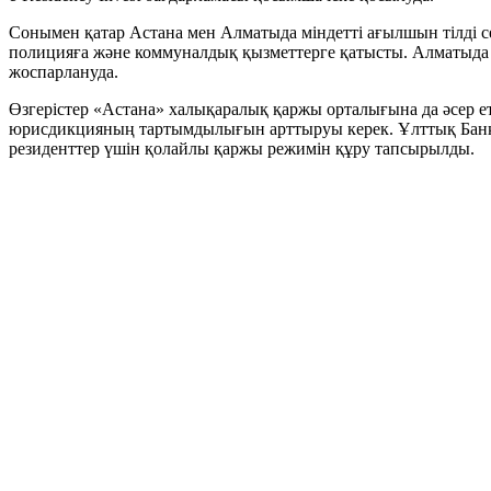
Сонымен қатар Астана мен Алматыда міндетті ағылшын тілді с
полицияға және коммуналдық қызметтерге қатысты. Алматыда 
жоспарлануда.
Өзгерістер «Астана» халықаралық қаржы орталығына да әсер ете
юрисдикцияның тартымдылығын арттыруы керек. Ұлттық Банкке
резиденттер үшін қолайлы қаржы режимін құру тапсырылды.