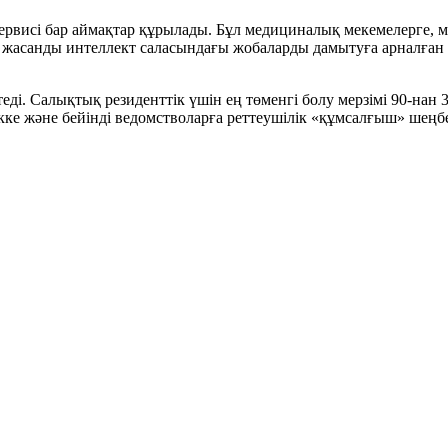
ервисі бар аймақтар құрылады. Бұл медициналық мекемелерге, м
жасанды интеллект саласындағы жобаларды дамытуға арналған м
ді. Салықтық резиденттік үшін ең төменгі болу мерзімі 90-нан 
 және бейінді ведомстволарға реттеушілік «құмсалғыш» шеңбе