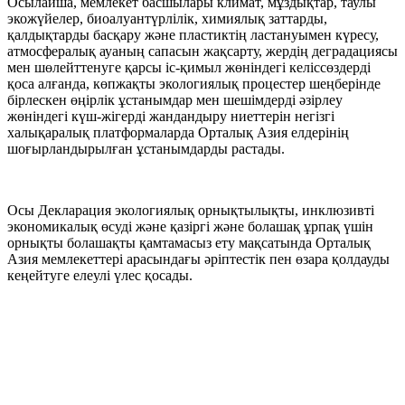
Осылайша, мемлекет басшылары климат, мұздықтар, таулы
экожүйелер, биоалуантүрлілік, химиялық заттарды,
қалдықтарды басқару және пластиктің ластануымен күресу,
атмосфералық ауаның сапасын жақсарту, жердің деградациясы
мен шөлейттенуге қарсы іс-қимыл жөніндегі келіссөздерді
қоса алғанда, көпжақты экологиялық процестер шеңберінде
бірлескен өңірлік ұстанымдар мен шешімдерді әзірлеу
жөніндегі күш-жігерді жандандыру ниеттерін негізгі
халықаралық платформаларда Орталық Азия елдерінің
шоғырландырылған ұстанымдарды растады.
Осы Декларация экологиялық орнықтылықты, инклюзивті
экономикалық өсуді және қазіргі және болашақ ұрпақ үшін
орнықты болашақты қамтамасыз ету мақсатында Орталық
Азия мемлекеттері арасындағы әріптестік пен өзара қолдауды
кеңейтуге елеулі үлес қосады.