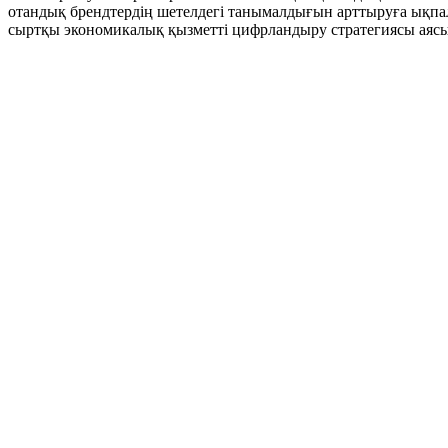
отандық брендтердің шетелдегі танымалдығын арттыруға ықпал
сыртқы экономикалық қызметті цифрландыру стратегиясы аясы