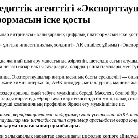
едиттік агенттігі «Экспортта
ормасын іске қосты
ек» ұлттық инвестициялық холдингі» АҚ еншілес ұйымы) «Экспо
қа жаппай шығару мақсатында әзірленіп, шетелдік сатып алушыл
а негізгі назар нақты тауарларға, олардың сипаттамалары мен т
йтуынша, Экспорттаушылар витринасының басты ерекшелігі — он
лік және химия өнеркәсібі, АӨК өнімдері, металлургия, машина ж
 сөздер арқылы оңай табуға мүмкіндік береді. Мәселен, белгілі б
арды көрсетеді. Әрбір тауар карточкасында өнімнің толық сипат
іруші компанияның профиліне бірден өту мүмкіндігіне ие.
ен, верификацияланған өндірушілер ғана ұсынылған. «ЭКА тексе
таушылар мен шетелдік сатып алушылар арасындағы өзара іс-қ
Басқарма төрағасының орынбасары.
 халықаралық нарықтар арасындағы цифрлық көпірге айналуды кө