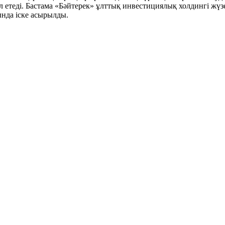
 етеді. Бастама «Бәйтерек» ұлттық инвестициялық холдингі жүз
нда іске асырылды.