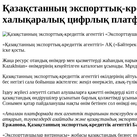
Қазақстанның экспорттық-кр
халықаралық цифрлық платф
«Қазақстанның экспорттық-кредиттік агенттігі» АҚ («Бәйтер
іске қосты.
Жаңа ресурс отандық өнімдер мен қызметтерді жаһандық нарық
Kazakhstan» өнімдерінің кеңейтілген каталогын ұсынады. Мұнд
Қазақстанның экспорттық-кредиттік агенттігі өкілдерінің а
бес негізгі сала бойынша жіктелген: жеңіл өнеркәсіп, азық-тү
Іздеу жүйесі әлеуетті сатып алушыларға қажетті өнімдерді кілт
қазақстандық өндірушілер ұсынатын барлық қолжетімді ұсыныст
Сонымен қатар пайдаланушы нақты өнім бетінен сол өнімді өнд
«
Аталған платформада тек агенттік тарапынан тексеруден өтк
атқарып, тәуекелдерді азайтады және қазақстандық экспорт
Ержанова, Қазақстанның экспорттық-кредиттік агенттігі 
«Экспорттаушылар витринасы» жобасы қазақстандық бизнес пен