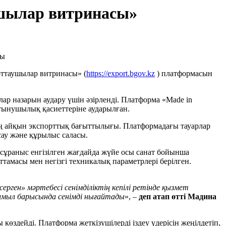
ушылар витринасы»
рттаушылар витринасы» (
https://export.bgov.kz
) платформасын
ар назарын аудару үшін әзірленді. Платформа «Made in
ұтынушылық қасиеттеріне аударылған.
ың айқын экспорттық бағыттылығы. Платформадағы тауарлар
асау және құрылыс саласы.
ір сұраныс енгізілген жағдайда жүйе осы санат бойынша
тамасы мен негізгі техникалық параметрлері берілген.
рген» мәртебесі сенімділіктің кепілі ретінде қызмет
имыл барысында сенімді нығайтады
», –
деп атап өтті Мадина
здейді. Платформа жеткізушілерді іздеу үдерісін жеңілдетіп,