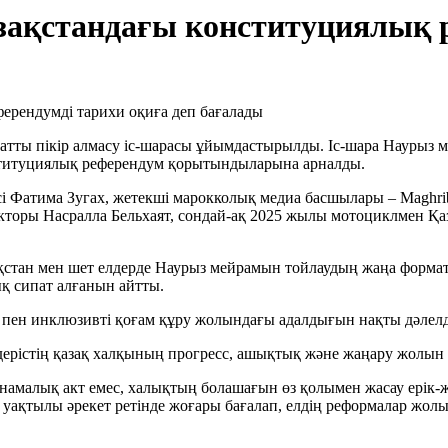
қстандағы конституциялық р
 атты пікір алмасу іс-шарасы ұйымдастырылды. Іс-шара Наурыз 
ституциялық референдум қорытындыларына арналды.
і Фатима Зугах, жетекші марокколық медиа басшылары – Maghr
редакторы Насралла Бельхаят, сондай-ақ 2025 жылы мотоциклмен 
стан мен шет елдерде Наурыз мейрамын тойлаудың жаңа форматы
қ сипат алғанын айтты.
 пен инклюзивті қоғам құру жолындағы адалдығын нақты дәлелде
ерістің қазақ халқының прогресс, ашықтық және жаңару жолын 
намалық акт емес, халықтың болашағын өз қолымен жасау ерік-ж
уақтылы әрекет ретінде жоғары бағалап, елдің реформалар жол