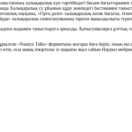
ақстанның халықаралық күн тәртібіндегі басым бағыттарымен бө
сында Халықаралық су ұйымын құру жөніндегі бастамамен таныс
гиялық науқаны, «Орта дәліз» халықаралық көлік бағыты, Әлемді
Орда» халықаралық симпозиумының тарихи маңыздылығы туралы 
мәдени кодымен таныстыруға арналды. Қатысушыларға ұлттық та
ұрылған «Nauryz Talks» форматына жоғары баға беріп, оның ек
ап өтіп, осы ашық пікірталас іс-шараны жыл сайын Наурыз мейра