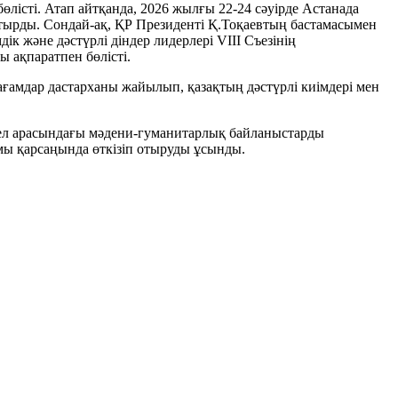
лісті. Атап айтқанда, 2026 жылғы 22-24 сәуірде Астанада
тырды. Сондай-ақ, ҚР Президенті Қ.Тоқаевтың бастамасымен
к және дәстүрлі діндер лидерлері VIII Съезінің
ақпаратпен бөлісті.
ғамдар дастарханы жайылып, қазақтың дәстүрлі киімдері мен
і ел арасындағы мәдени-гуманитарлық байланыстарды
мы қарсаңында өткізіп отыруды ұсынды.