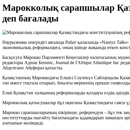
Марокколық сарапшылар Қаза
деп бағалады
Наурызнама онкүндігі аясында Рабат қаласында «Nauryz Talks»
экономикалық реформаларға, оның ішінде жақында өткен кон
Басқосуға Марокко Парламенті Кеңесшілер палатасының мүшес
редакторы Аднан Беннис, Journal de l'Afrique Atlantique бас 
Абделғани Абуфираз қатысты.
Қазақстанның Мароккодағы Елшісі Сәулекүл Сайлауқызы Қазақ
тән мәнге тоқтала отырып, биылғы мерекенің ерекше символды
Елші Қазақстан халқының реформаларды қолдауы елдің әділдік
Марокколық қатысушылар бұл оқиғаны Қазақстандағы саяси үд
Марокко сарапшыларының пікірінше, референдум – бұл тек заң
институттарды нығайту бағытындағы қадамдарын заманауи әрі 
алатынын мәлімдеді.