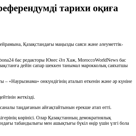
еферендумді тарихи оқиға
мейрамына, Қазақстандағы маңызды саяси және әлеуметтік-
ibona24 бас редакторы Юнес Әл Хаж, MoroccoWorldNews бас
Қазақстанға дейін сапар шеккен танымал марокколық саяхатшы
 – «Наурызнама» онкүндігінің аталып өткенін және әр күніне
йтінін жеткізді.
саналы таңдағанын айғақтайтынын ерекше атап өтті.
ігерінің көрінісі. Олар Қазақстанның демократиялық
ындағы табандылығы мен ашықтығы бүкіл өңір үшін үлгі бола