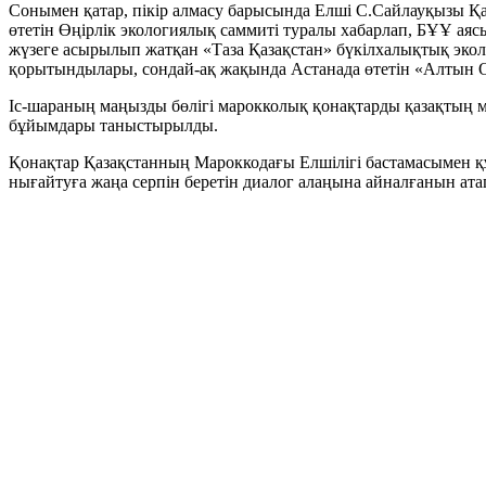
Сонымен қатар, пікір алмасу барысында Елші С.Сайлауқызы Қаз
өтетін Өңірлік экологиялық саммиті туралы хабарлап, БҰҰ ая
жүзеге асырылып жатқан «Таза Қазақстан» бүкілхалықтық эколо
қорытындылары, сондай-ақ жақында Астанада өтетін «Алтын 
Іс-шараның маңызды бөлігі марокколық қонақтарды қазақтың 
бұйымдары таныстырылды.
Қонақтар Қазақстанның Мароккодағы Елшілігі бастамасымен қ
нығайтуға жаңа серпін беретін диалог алаңына айналғанын ат