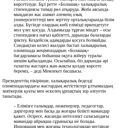
көрсетілуде. Бұл ретте «Болашақ» халықаралық
стипендиясы тиімді рөл атқаруда. Жоба аясында
мыңдаған жас азамат әлемнің озық
университеттері мен зерттеу орталықтарында білім
алды. Бүгінде олардың көбі елімізді өркендетуге
мол үлес қосуда. Алдымызда тұрған міндет – осы
стипендияға нағыз қабілетті, дарынды балаларды
іріктеу. Кездейсоқ адамдарды қосуға болмайды.
Сондықтан келесі жылдан бастап халықаралық
олимпиада жеңімпаздарын «Болашақ»
бағдарламасы бойынша оқуға жіберу туралы
шешім қабылданды. Осылайша, біз дарынды әрі
талапты жастарға жан-жақты қолдау көрсете
береміз, – деді Мемлекет басшысы.
Президенттің пікірінше, халықаралық беделді
олимпиадалардағы жастардың жетістіктері ұлтымыздың
зияткерлік қуаты мен өскелең ұрпақтың зор әлеуетін
танытады.
– Елімізге ғалымдар, инженерлер, педагогтар,
дәрігерлер мен басқа да жоғары білікті мамандар
қажет. Әсіресе, жасанды интеллект саласындағы
мамандар айрықша сұранысқа ие болады.
Инновация мен жоғары технологиялар негізінде