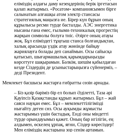
еліміздің алдағы даму кезеңдерінің берік іргетасын
қалап жатырмыз. «Росатом» компаниясымен бірге
салынатын алғашқы атом электр стансасы
стратегиялық маңызға ие. Бірер күн бұрын оның
құрылысы ресми түрде басталды. АЭС энергетика
нысаны ғана емес, ғылыми-техникалық прогрестің
жарқын символы болуға тиіс. Әзірге оның атауы
жоқ. Бұл еліміздегі тұңғыш станса болғандықтан,
халық арасында үздік атау жөнінде байқау
жариялауға болады деп санаймын. Осы сайысқа
қатысып, шығармашылық қарымдарыңызды
көрсетуге шақырамын. Бәлкім, шешім қабылдаған
кезде Сіздердің де ұсыныстарыңызға сүйенерміз, –
деді Президент.
Мемлекет басшысы жастарға ғибратты сөзін арнады.
– Біз қазір бәріміз бір ел болып Әділетті, Таза әрі
Қауіпсіз Қазақстанды құрып жатырмыз. Бұл – жай
саяси науқан емес. Бұл – мемлекеттілігімізді
нығайту деген сөз. Осы ауқымды жұмысты
жастарымыз үшін бастадық. Енді оны міндетті
түрде орындауымыз қажет. Оның бар игілігін, ең
алдымен, өскелең ұрпақ, яғни, Сіздер көресіздер!
Мен еліміздің жастарына зор сенім артамын.