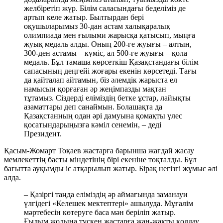
желбіретіп жүр. Білім саласындағы беделіміз де
артып келе жатыр. Былтырдан бері
оқушыларымыз 30-дан астам халықаралық
олимпиада мен ғылыми жарысқа қатысып, мыңға
жуық медаль алды. Оның 200-ге жуығы – алтын,
300-ден астамы – күміс, ал 500-ге жуығы – қола
медаль. Бұл тамаша көрсеткіш Қазақстандағы білім
сапасының деңгейі жоғары екенін көрсетеді. Тағы
да қайталап айтамын, біз әлемдік жарыста ел
намысын қорғаған әр жеңімпазды мақтан
тұтамыз. Сіздерді еліміздің бетке ұстар, лайықты
азаматтары деп санаймын. Болашақта да
Қазақстанның одан әрі дамуына қомақты үлес
қосатындарыңызға кәміл сенемін, – деді
Президент.
Қасым-Жомарт Тоқаев жастарға барынша жағдай жасау
мемлекеттің басты міндетінің бірі екеніне тоқталды. Бұл
бағытта ауқымды іс атқарылып жатыр. Бірақ негізгі жұмыс әлі
алда.
– Қазіргі таңда еліміздің әр аймағында заманауи
үлгідегі «Келешек мектептері» ашылуда. Мұғалім
мәртебесін көтеруге баса мән беріліп жатыр.
Ғылым жолына түскен жастарға жан-жақты қолдау