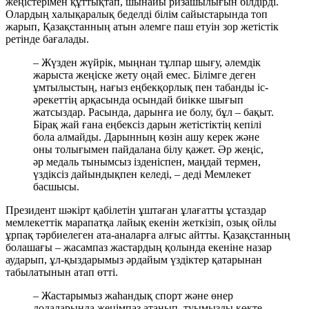
жеңістерімен құттықтап, шынайы ризашылығын білдірді.
Олардың халықаралық беделді білім сайыстарында топ
жарып, Қазақстанның атын әлемге паш етуін зор жетістік
ретінде бағалады.
– Жүзден жүйрік, мыңнан тұлпар шығу, әлемдік
жарыста жеңіске жету оңай емес. Білімге деген
ұмтылыстың, нағыз еңбекқорлық пен табанды іс-
әрекеттің арқасында осындай биікке шығып
жатсыздар. Расында, дарынға ие болу, бұл – бақыт.
Бірақ жай ғана еңбексіз дарын жетістіктің кепілі
бола алмайды. Дарынның көзін ашу керек және
оны толығымен пайдалана білу қажет. Әр жеңіс,
әр медаль тынымсыз ізденіспен, маңдай термен,
үздіксіз дайындықпен келеді, – деді Мемлекет
басшысы.
Президент шәкірт қабілетін ұштаған ұлағатты ұстаздар
мемлекеттік марапатқа лайық екенін жеткізіп, озық ойлы
ұрпақ тәрбиелеген ата-аналарға алғыс айтты. Қазақстанның
болашағы – жасампаз жастардың қолында екеніне назар
аударып, ұл-қыздарымыз әрдайым үздіктер қатарынан
табылатынын атап өтті.
– Жастарымыз жаһандық спорт және өнер
додаларында жеңімпаз атанып, туымызды көкте