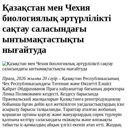
Қазақстан мен Чехия
биологиялық әртүрлілікті
сақтау саласындағы
ынтымақтастықты
нығайтуда
Прага, 2026 жылғы 20 сәуір
– Қазақстан Республикасының
Чех Республикасындағы Төтенше және Өкілетті Елшісі
Қайрат Әбдірахманов Прага хайуанаттар бағының директоры
Ленка Поляковамен кездесті. Кездесу барысында
Пржевальский жылқыларын Қазақстанға реинтродукциялау
бойынша бұған дейін қол жеткізілген уағдаластықтардың іске
асырылу барысы талқыланды. Тараптар аталған жобаның
қоршаған ортаны қорғау және жануарлардың сирек түрлерін
қалпына келтіру саласындағы екіжақты және көпжақты
табысты іс-қимылдың айқын үлгісі екенін атап өтті. Жаздың