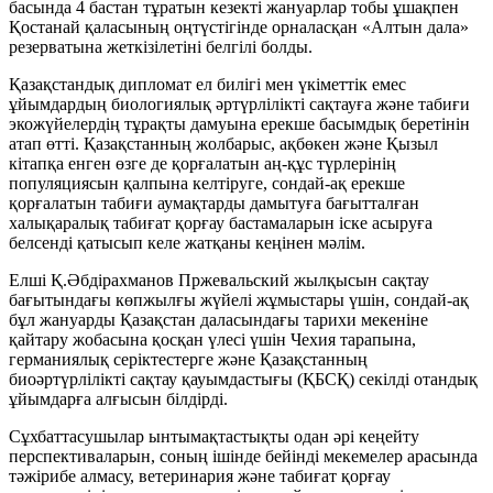
басында 4 бастан тұратын кезекті жануарлар тобы ұшақпен
Қостанай қаласының оңтүстігінде орналасқан «Алтын дала»
резерватына жеткізілетіні белгілі болды.
Қазақстандық дипломат ел билігі мен үкіметтік емес
ұйымдардың биологиялық әртүрлілікті сақтауға және табиғи
экожүйелердің тұрақты дамуына ерекше басымдық беретінін
атап өтті. Қазақстанның жолбарыс, ақбөкен және Қызыл
кітапқа енген өзге де қорғалатын аң-құс түрлерінің
популяциясын қалпына келтіруге, сондай-ақ ерекше
қорғалатын табиғи аумақтарды дамытуға бағытталған
халықаралық табиғат қорғау бастамаларын іске асыруға
белсенді қатысып келе жатқаны кеңінен мәлім.
Елші Қ.Әбдірахманов Пржевальский жылқысын сақтау
бағытындағы көпжылғы жүйелі жұмыстары үшін, сондай-ақ
бұл жануарды Қазақстан даласындағы тарихи мекеніне
қайтару жобасына қосқан үлесі үшін Чехия тарапына,
германиялық серіктестерге және Қазақстанның
биоәртүрлілікті сақтау қауымдастығы (ҚБСҚ) секілді отандық
ұйымдарға алғысын білдірді.
Сұхбаттасушылар ынтымақтастықты одан әрі кеңейту
перспективаларын, соның ішінде бейінді мекемелер арасында
тәжірибе алмасу, ветеринария және табиғат қорғау